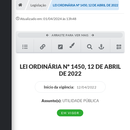
Legislação
LEI ORDINÁRIA Nº 1450, 12 DE ABRIL DE 2022
Publicações
Atualizado em: 01/04/2024 às 13h48
A Prefeitura
A Nossa Cidade
ARRASTE PARA VER MAIS
Mapa do Site
Ouvidoria
LEI ORDINÁRIA Nº 1450, 12 DE ABRIL
SIC
DE 2022
Legislação
Início da vigência:
12/04/2022
Notícias
Assunto(s):
UTILIDADE PÚBLICA
Formulários
EM VIGOR
Conselho Tutelar.
Carta de Serviços