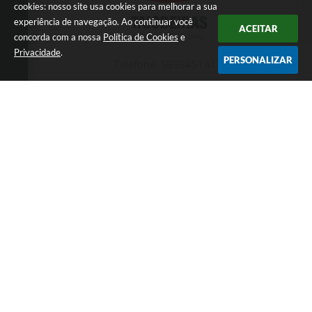
cookies: nosso site usa cookies para melhorar a sua
experiência de navegação. Ao continuar você
ACEITAR
concorda com a nossa
Política de Cookies
e
Privacidade
.
PERSONALIZAR
Telefone: 3838451414
Endereço: Praça da Matriz,145 | CEP: 39550-
000
Atendimento presencial das 07:00 às 11:00 e
das 13:00 às 17:00
CNPJ: 18.017.384/0001-10
Prefeitura Municipal de Taiobeiras - MG
Versão do Sistema:
3.5.3 - 19/06/2026
Portal atualizado em:
10/08/2026 13:03
Dados Abertos