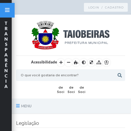
LOGIN / CADASTRO
T
R
A
N
S
P
A
R
Acessibilidade
Ê
N
C
I
A
MENU
Principal
Legislação
TRANSPARÊNCIA