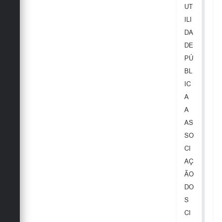
Secretarias
UT
ILI
DA
DE
PÚ
BL
IC
A
A
AS
SO
CI
AÇ
ÃO
DO
S
CI