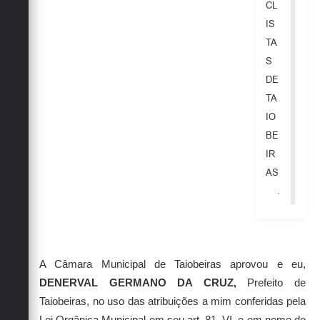
CL
IS
TA
S
DE
TA
IO
BE
IR
AS
.
A Câmara Municipal de Taiobeiras aprovou e eu,
DENERVAL GERMANO DA CRUZ
,
Prefeito
de
Taiobeiras
, no uso das atribuições a mim conferidas pela
Lei Orgânica Municipal em seu art. 81, VI, e em nome do