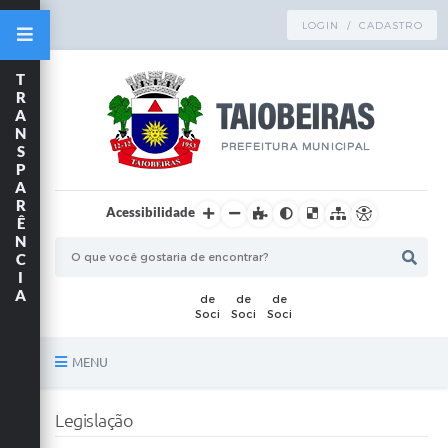
LOGIN / CADASTRO
T
R
A
N
S
P
A
R
Acessibilidade
Ê
N
C
I
A
MENU
Principal
Legislação
TRANSPARÊNCIA