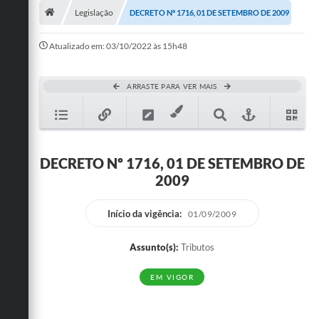
Legislação
DECRETO Nº 1716, 01 DE SETEMBRO DE 2009
Publicações
Atualizado em: 03/10/2022 às 15h48
A Prefeitura
A Nossa Cidade
ARRASTE PARA VER MAIS
Mapa do Site
Ouvidoria
DECRETO Nº 1716, 01 DE SETEMBRO DE
SIC
2009
Legislação
Início da vigência:
01/09/2009
Notícias
Assunto(s):
Tributos
Formulários
EM VIGOR
Conselho Tutelar.
Carta de Serviços