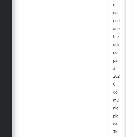
Secretarias
o
cal
end
ário
trib
utá
rio
par
a
202
0
do
mu
nicí
pio
de
Tai