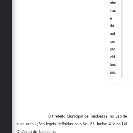
obe
iras
e
dá
out
ras
pro
vid
ênc
ias.
O Prefeito Municipal de Taiobeiras, no uso de
suas atribuições legais definidas pelo Art. 81, inciso XIV da Lei
Orgânica de Taiobeiras,