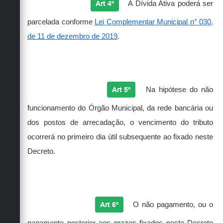
Art 4º
A Dívida Ativa poderá ser
parcelada conforme
Lei Complementar Municipal n° 030,
de 11 de dezembro de 2019
.
Art 5º
Na hipótese do não
funcionamento do Órgão Municipal, da rede bancária ou
dos postos de arrecadação, o vencimento do tributo
ocorrerá no primeiro dia útil subsequente ao fixado neste
Decreto.
Art 6º
O não pagamento, ou o
pagamento posterior aos prazos fixados neste Decreto