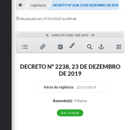
Legislação
DECRETO Nº 2238, 23 DE DEZEMBRO DE 2019
Publicações
Atualizado em: 07/02/2025 às 08h48
A Prefeitura
A Nossa Cidade
ARRASTE PARA VER MAIS
Mapa do Site
Ouvidoria
DECRETO Nº 2238, 23 DE DEZEMBRO
SIC
DE 2019
Legislação
Início da vigência:
23/12/2019
Notícias
Assunto(s):
Tributos
Formulários
EM VIGOR
Conselho Tutelar.
Carta de Serviços