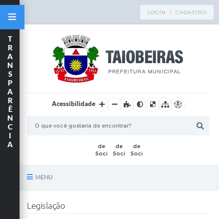
LOGIN / CADASTRO
T
R
A
N
S
P
A
R
Acessibilidade
Ê
N
C
I
A
MENU
Principal
Legislação
TRANSPARÊNCIA