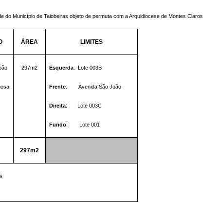
de do Município de Taiobeiras objeto de permuta com a Arquidiocese de Montes Claros
O
ÁREA
LIMITES
oão
297m2
Esquerda
:
Lote 003B
mosa
Frente
:
Avenida São João
Direita
:
Lote 003C
Fundo
:
Lote 001
297m2
s