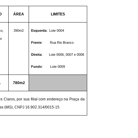
O
ÁREA
LIMITES
co,
390m2
Esquerda
:
Lote 0004
to
Frente
:
Rua Rio Branco
Direita
:
Lote 0006, 0007 e 0008
Fundo
:
Lote 0009
.
780
m2
s Claros, por sua filial com endereço na Praça da
eiras (MG), CNPJ 16.902.314/0015-15