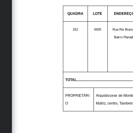
QUADRA
LOTE
ENDEREÇ
252
0005
Rua Rio Bran
Bairro Planal
TOTAL...............................................................
PROPRIETÁRI
Arquidiocese de Monte
O
Matriz, centro, Taiob