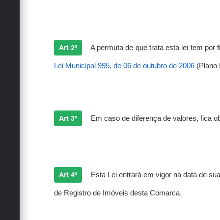
Art 2º
A permuta de que trata esta lei tem por 
Lei Municipal 995, de 06 de outubro de 2006
(Plano D
Art 3º
Em caso de diferença de valores, fica ob
Art 4º
Esta Lei entrará em vigor na data de sua 
de Registro de Imóveis desta Comarca.