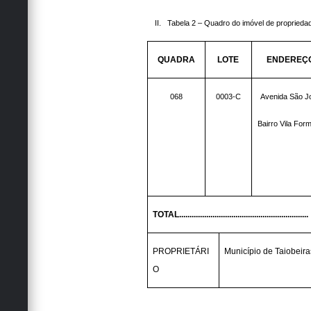
II.
Tabela 2 – Quadro do imóvel de proprieda
QUADRA
LOTE
ENDEREÇ
068
0003-C
Avenida São J
Bairro Vila For
TOTAL..............................................................
PROPRIETÁRI
Município de Taiobeira
O