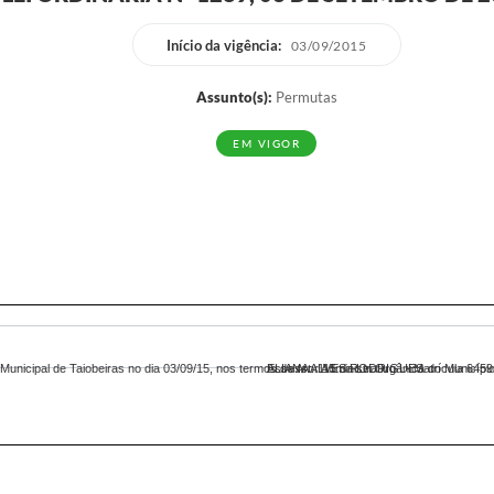
Início da vigência:
03/09/2015
Assunto(s):
Permutas
EM VIGOR
Municipal de Taiobeiras no dia 03/09/15, nos termos do Art. 115 da Lei Orgânica do Município
ELIANA ALVES RODRIGUES
Assessor Administrativo I - Matrícula 6459