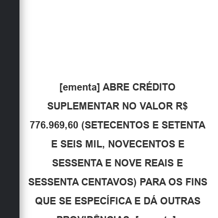
Obras
Emprega
Agenda
Galeria de Fotos
[ementa] ABRE CRÉDITO
Galeria de Vídeos
SUPLEMENTAR NO VALOR R$
Serviços Online
776.969,60 (SETECENTOS E SETENTA
Enquete
E SEIS MIL, NOVECENTOS E
Links
SESSENTA E NOVE REAIS E
Telefones Úteis
SESSENTA CENTAVOS) PARA OS FINS
Contato
QUE SE ESPECÍFICA E DÁ OUTRAS
Sala M. do Empreendedor