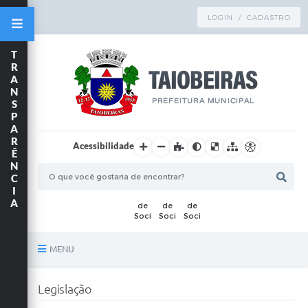
LOGIN / CADASTRO
T
R
A
N
S
P
A
R
Acessibilidade
Ê
N
C
I
A
MENU
Principal
Legislação
TRANSPARÊNCIA