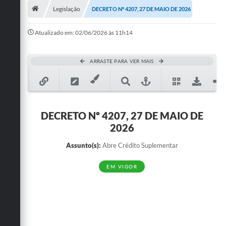
Legislação
DECRETO Nº 4207, 27 DE MAIO DE 2026
Publicações
Atualizado em: 02/06/2026 às 11h14
A Prefeitura
A Nossa Cidade
ARRASTE PARA VER MAIS
Mapa do Site
Ouvidoria
DECRETO Nº 4207, 27 DE MAIO DE
SIC
2026
Legislação
Assunto(s):
Abre Crédito Suplementar
Notícias
EM VIGOR
Formulários
Conselho Tutelar.
Carta de Serviços