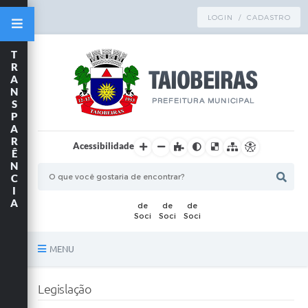
LOGIN / CADASTRO
T
R
A
N
S
P
A
R
Acessibilidade
Ê
N
C
I
A
MENU
Principal
Legislação
TRANSPARÊNCIA