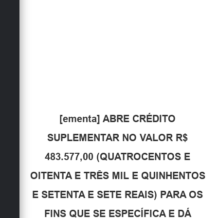
Obras
Emprega
Agenda
Galeria de Fotos
Galeria de Vídeos
Serviços Online
[ementa] ABRE CRÉDITO
Enquete
SUPLEMENTAR NO VALOR R$
Links
483.577,00 (QUATROCENTOS E
Telefones Úteis
OITENTA E TRÊS MIL E QUINHENTOS
Contato
E SETENTA E SETE REAIS) PARA OS
Sala M. do Empreendedor
FINS QUE SE ESPECÍFICA E DÁ