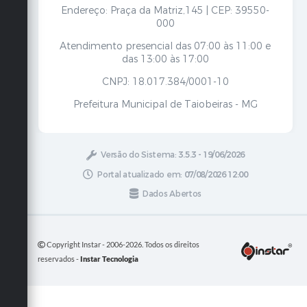
Endereço: Praça da Matriz,145 | CEP: 39550-
000
Atendimento presencial das 07:00 às 11:00 e
das 13:00 às 17:00
CNPJ: 18.017.384/0001-10
Prefeitura Municipal de Taiobeiras - MG
Versão do Sistema:
3.5.3 - 19/06/2026
Portal atualizado em:
07/08/2026 12:00
Dados Abertos
Copyright Instar - 2006-2026. Todos os direitos
reservados -
Instar Tecnologia