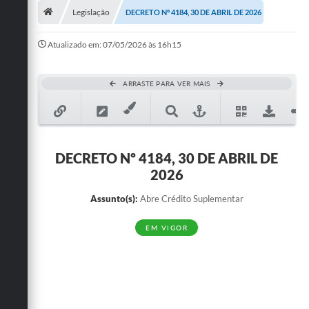
Legislação
DECRETO Nº 4184, 30 DE ABRIL DE 2026
Publicações
Atualizado em: 07/05/2026 às 16h15
A Prefeitura
A Nossa Cidade
ARRASTE PARA VER MAIS
Mapa do Site
Ouvidoria
DECRETO Nº 4184, 30 DE ABRIL DE
SIC
2026
Legislação
Assunto(s):
Abre Crédito Suplementar
Notícias
EM VIGOR
Formulários
Conselho Tutelar.
Carta de Serviços