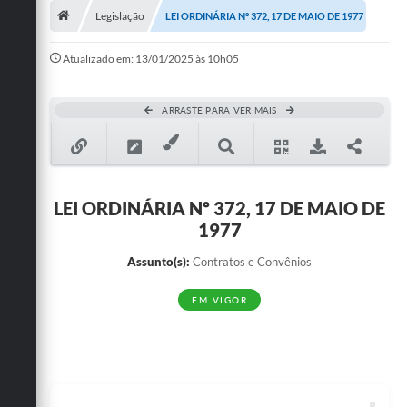
Legislação
LEI ORDINÁRIA Nº 372, 17 DE MAIO DE 1977
Publicações
Atualizado em: 13/01/2025 às 10h05
A Prefeitura
A Nossa Cidade
ARRASTE PARA VER MAIS
Mapa do Site
Ouvidoria
LEI ORDINÁRIA Nº 372, 17 DE MAIO DE
SIC
1977
Legislação
Assunto(s):
Contratos e Convênios
Notícias
EM VIGOR
Formulários
Conselho Tutelar.
Carta de Serviços