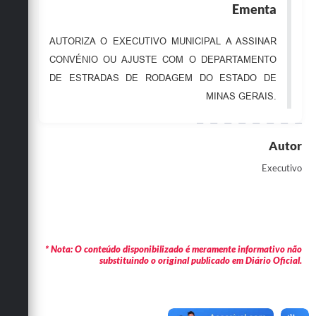
Ementa
Obras
AUTORIZA O EXECUTIVO MUNICIPAL A ASSINAR
Emprega
CONVÉNIO OU AJUSTE COM O DEPARTAMENTO
Agenda
DE ESTRADAS DE RODAGEM DO ESTADO DE
MINAS GERAIS.
Galeria de Fotos
Galeria de Vídeos
Autor
Serviços Online
Executivo
Enquete
Links
Telefones Úteis
* Nota: O conteúdo disponibilizado é meramente informativo não
substituindo o original publicado em Diário Oficial.
Contato
Sala M. do Empreendedor