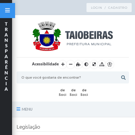
LOGIN / CADASTRO
T
R
A
N
S
P
A
R
Acessibilidade
Ê
N
C
I
A
MENU
Principal
Legislação
TRANSPARÊNCIA