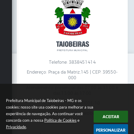
Telefone: 3838451414
Endereço: Praça da Matriz,145 | CEP: 39550-
000
Atendimento presencial das 07:00 às 11:00 e
das 13:00 às 17:00
Prefeitura Municipal de Taiobeiras - MG e os
CNPJ: 18.017.384/0001-10
cookies: nosso site usa cookies para melhorar a sua
Prefeitura Municipal de Taiobeiras - MG
experiência de navegação. Ao continuar você
ACEITAR
concorda com a nossa
Política de Cookies
e
Privacidade
.
PERSONALIZAR