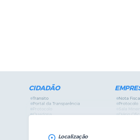
CIDADÃO
EMPRE
Transito
Nota Fisca
Portal da Transparência
Protocolo
Protocolo
Sala Mine
Ouvidoria
Diário Ofic
Vigilância Sanitária
Certidões
SIC
IPTU
IPTU
Licença de
Legislação
Licitações
Localização