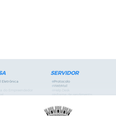
SA
SERVIDOR
l Eletrônica
Protocolo
WebMail
ira do Empreendedor
Help Desk
ial
Informe de rendimento
Contracheque
Formulários
 Localização
GPI
Diário Oficial