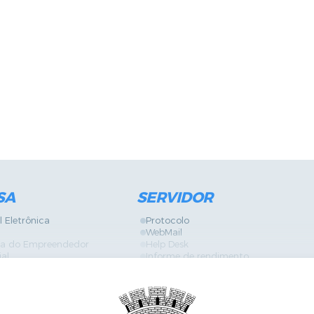
SA
SERVIDOR
l Eletrônica
Protocolo
WebMail
ira do Empreendedor
Help Desk
ial
Informe de rendimento
Contracheque
Formulários
 Localização
GPI
Diário Oficial