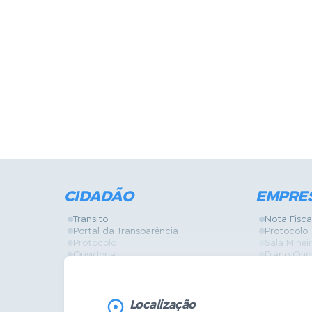
CIDADÃO
EMPRE
Transito
Nota Fisca
Portal da Transparência
Protocolo
Protocolo
Sala Mine
Ouvidoria
Diário Ofic
Vigilância Sanitária
Certidões
SIC
IPTU
IPTU
Licença de
Legislação
Licitações
Localização