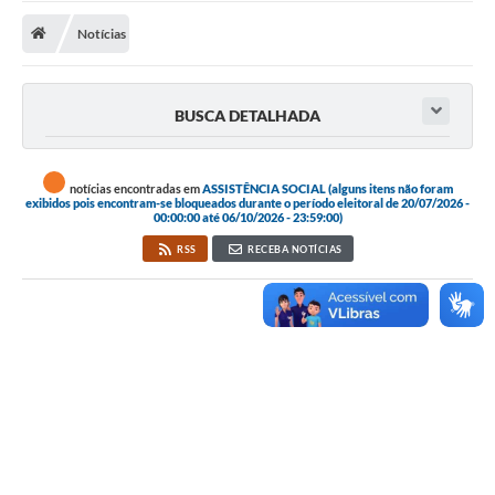
Notícias
Publicações
A Prefeitura
BUSCA DETALHADA
A Nossa Cidade
Mapa do Site
notícias encontradas em
ASSISTÊNCIA SOCIAL (alguns itens não foram
exibidos pois encontram-se bloqueados durante o período eleitoral de 20/07/2026 -
Ouvidoria
00:00:00 até 06/10/2026 - 23:59:00)
RSS
RECEBA NOTÍCIAS
SIC
Legislação
Notícias
Formulários
Conselho Tutelar.
Carta de Serviços