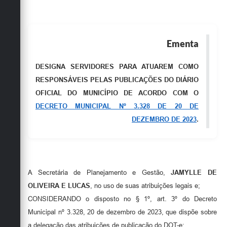
Obras
Emprega
Ementa
Agenda
DESIGNA SERVIDORES PARA ATUAREM COMO
Galeria de Fotos
RESPONSÁVEIS PELAS PUBLICAÇÕES DO DIÁRIO
Galeria de Vídeos
OFICIAL DO MUNICÍPIO DE ACORDO COM O
DECRETO MUNICIPAL Nº 3.328 DE 20 DE
Serviços Online
DEZEMBRO DE 2023
.
Enquete
Links
Telefones Úteis
A Secretária de Planejamento e Gestão,
JAMYLLE DE
OLIVEIRA E LUCAS
, no uso de suas atribuições legais e;
Contato
CONSIDERANDO o disposto no § 1º, art. 3º do Decreto
Sala M. do Empreendedor
Municipal nº 3.328, 20 de dezembro de 2023, que dispõe sobre
a delegação das atribuições de publicação do DOT-e;