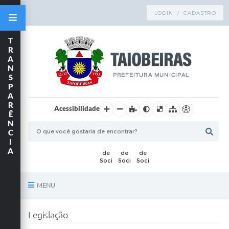
LOGIN / CADASTRO
T
R
A
N
S
P
A
R
Acessibilidade
Ê
N
C
I
A
MENU
Principal
Legislação
TRANSPARÊNCIA