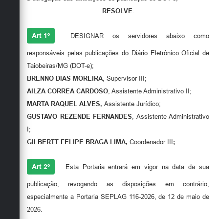
Secretarias
RESOLVE
:
Art 1º
DESIGNAR os servidores abaixo como
responsáveis pelas publicações do Diário Eletrônico Oficial de
Taiobeiras/MG (DOT-e);
BRENNO DIAS MOREIRA
, Supervisor III;
AILZA CORREA CARDOSO
, Assistente Administrativo II;
MARTA RAQUEL ALVES,
Assistente Jurídico;
GUSTAVO REZENDE FERNANDES
, Assistente Administrativo
I;
GILBERTT FELIPE BRAGA LIMA,
Coordenador III
;
Art 2º
Esta Portaria entrará em vigor na data da sua
publicação, revogando as disposições em contrário,
especialmente a Portaria SEPLAG 116-2026, de 12 de maio de
2026.