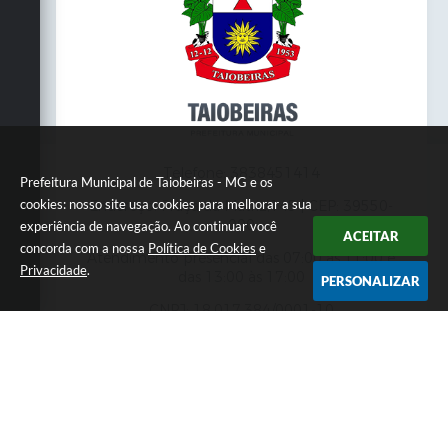
Telefone: 3838451414
Prefeitura Municipal de Taiobeiras - MG e os
cookies: nosso site usa cookies para melhorar a sua
Endereço: Praça da Matriz,145 | CEP: 39550-
000
experiência de navegação. Ao continuar você
ACEITAR
concorda com a nossa
Política de Cookies
e
Atendimento presencial das 07:00 às 11:00 e
Privacidade
.
das 13:00 às 17:00
PERSONALIZAR
CNPJ: 18.017.384/0001-10
Prefeitura Municipal de Taiobeiras - MG
Versão do Sistema:
3.5.3 - 19/06/2026
Portal atualizado em:
06/08/2026 12:52