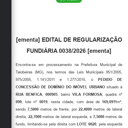
Obras
Emprega
Agenda
[ementa] EDITAL DE REGULARIZAÇÃO
Galeria de Fotos
FUNDIÁRIA 0038/2026 [ementa]
Galeria de Vídeos
Serviços Online
Encontra-se em processamento na Prefeitura Municipal de
Taiobeiras (MG), nos termos das Leis Municipais 951/2005,
Enquete
975/2005, 1.141/2011 e 1.277/2015, o
PEDIDO DE
Links
CONCESSÃO DE DOMÍNIO DO IMÓVEL URBANO
situado à
RUA BENFICA
,
000905
, bairro
VILA FORMOSA
, quadra nº
Telefones Úteis
090
, lote nº
0019
, nesta cidade, com área de
169,0911
m²,
Contato
sendo
7,5000
metros de frente, por
22,4000
metros de lateral
direita,
22,7000
metros de lateral esquerda, e
7,5000
metros de
Sala M. do Empreendedor
fundo, limitando-se pela direita com
LOTE 0020
, pela esquerda