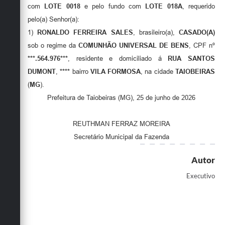
Secretarias
com
LOTE 0018
e pelo fundo com
LOTE 018A
, requerido
pelo(a) Senhor(a):
1)
RONALDO FERREIRA SALES
, brasileiro(a),
CASADO(A)
sob o regime da
COMUNHÃO UNIVERSAL DE BENS
, CPF nº
***.564.976***
, residente e domiciliado á
RUA SANTOS
DUMONT
,
****
bairro
VILA FORMOSA
, na cidade
TAIOBEIRAS
(
MG
).
Prefeitura de Taiobeiras (MG), 25 de junho de 2026
REUTHMAN FERRAZ MOREIRA
Secretário Municipal da Fazenda
Autor
Executivo