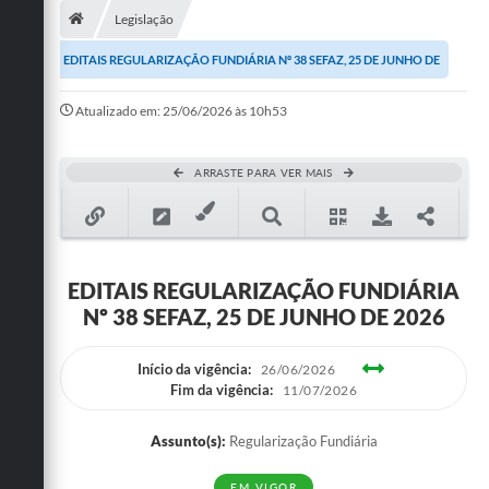
Legislação
Publicações
EDITAIS REGULARIZAÇÃO FUNDIÁRIA Nº 38 SEFAZ, 25 DE JUNHO DE
A Prefeitura
2026
Atualizado em: 25/06/2026 às 10h53
A Nossa Cidade
Mapa do Site
ARRASTE PARA VER MAIS
Ouvidoria
SIC
EDITAIS REGULARIZAÇÃO FUNDIÁRIA
Legislação
Nº 38 SEFAZ, 25 DE JUNHO DE 2026
Notícias
Início da vigência:
26/06/2026
Formulários
Fim da vigência:
11/07/2026
Conselho Tutelar.
Assunto(s):
Regularização Fundiária
Carta de Serviços
EM VIGOR