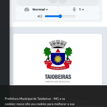
Telefone: 3838451414
Prefeitura Municipal de Taiobeiras - MG e os
Endereço: Praça da Matriz,145 | CEP: 39550-
000
cookies: nosso site usa cookies para melhorar a sua