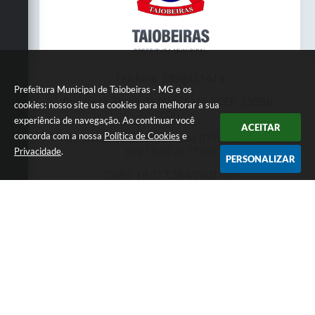
Telefone: 3838451414
Prefeitura Municipal de Taiobeiras - MG e os
Endereço: Praça da Matriz,145 | CEP: 39550-
cookies: nosso site usa cookies para melhorar a sua
000
experiência de navegação. Ao continuar você
ACEITAR
concorda com a nossa
Política de Cookies
e
Atendimento presencial das 07:00 às 11:00 e
Privacidade
.
das 13:00 às 17:00
PERSONALIZAR
CNPJ: 18.017.384/0001-10
Prefeitura Municipal de Taiobeiras - MG
Versão do Sistema:
3.5.3 - 19/06/2026
Portal atualizado em:
06/08/2026 11:09
Dados Abertos