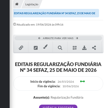
Legislação
Publicações
EDITAIS REGULARIZAÇÃO FUNDIÁRIA Nº 34 SEFAZ, 25 DE MAIO DE
A Prefeitura
2026
Atualizado em: 19/06/2026 às 09h16
A Nossa Cidade
Mapa do Site
ARRASTE PARA VER MAIS
Ouvidoria
SIC
EDITAIS REGULARIZAÇÃO FUNDIÁRIA
Legislação
Nº 34 SEFAZ, 25 DE MAIO DE 2026
Notícias
Início da vigência:
26/05/2026
Formulários
Fim da vigência:
10/06/2026
Conselho Tutelar.
Assunto(s):
Regularização Fundiária
Carta de Serviços
VIGÊNCIA ESGOTADA