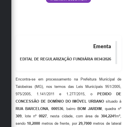
Obras
Emprega
Agenda
Galeria de Fotos
Ementa
Galeria de Vídeos
EDITAL DE REGULARIZAÇÃO FUNDIÁRIA 0034/2026
Serviços Online
Enquete
Encontra-se em processamento na Prefeitura Municipal de
Links
Taiobeiras (MG), nos termos das Leis Municipais 951/2005,
975/2005, 1.141/2011 e 1.277/2015, o
PEDIDO DE
Telefones Úteis
CONCESSÃO DE DOMÍNIO DO IMÓVEL URBANO
situado à
Contato
RUA BARCELONA
,
000536
, bairro
BOM JARDIM
, quadra nº
309
, lote nº
0027
, nesta cidade, com área de
304,2241
m²,
Sala M. do Empreendedor
sendo
10,2000
metros de frente, por
29,7000
metros de lateral