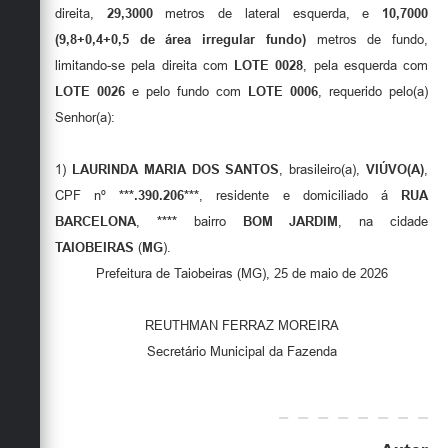
Secretarias
direita,
29,3000
metros de lateral esquerda, e
10,7000
(9,8+0,4+0,5 de área irregular fundo)
metros de fundo,
limitando-se pela direita com
LOTE 0028
, pela esquerda com
LOTE 0026
e pelo fundo com
LOTE 0006
, requerido pelo(a)
Senhor(a):
1)
LAURINDA MARIA DOS SANTOS
, brasileiro(a),
VIÚVO(A)
,
CPF nº
***.390.206***
, residente e domiciliado á
RUA
BARCELONA
,
****
bairro
BOM JARDIM
, na cidade
TAIOBEIRAS
(
MG
).
Prefeitura de Taiobeiras (MG), 25 de maio de 2026
REUTHMAN FERRAZ MOREIRA
Secretário Municipal da Fazenda