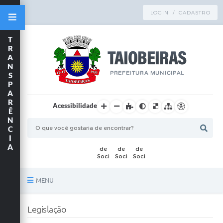
LOGIN / CADASTRO
T
R
A
N
S
P
A
R
Acessibilidade
Ê
N
C
I
A
MENU
Principal
Legislação
TRANSPARÊNCIA