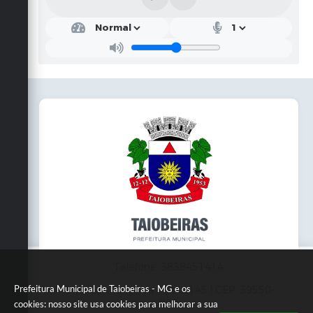
Telefone: 3838451414
Prefeitura Municipal de Taiobeiras - MG e os
Endereço: Praça da Matriz,145 | CEP: 39550-
000
cookies: nosso site usa cookies para melhorar a sua