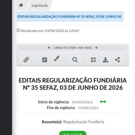
Legislação
Publicações
EDITAIS REGULARIZAÇÃO FUNDIÁRIA Nº 35 SEFAZ, 03 DE JUNHO DE
A Prefeitura
2026
Atualizado em: 03/06/2026 às 12h42
A Nossa Cidade
Mapa do Site
ARRASTE PARA VER MAIS
Ouvidoria
SIC
EDITAIS REGULARIZAÇÃO FUNDIÁRIA
Legislação
Nº 35 SEFAZ, 03 DE JUNHO DE 2026
Notícias
Início da vigência:
04/06/2026
Formulários
Fim da vigência:
19/06/2026
Conselho Tutelar.
Assunto(s):
Regularização Fundiária
Carta de Serviços
EM VIGOR