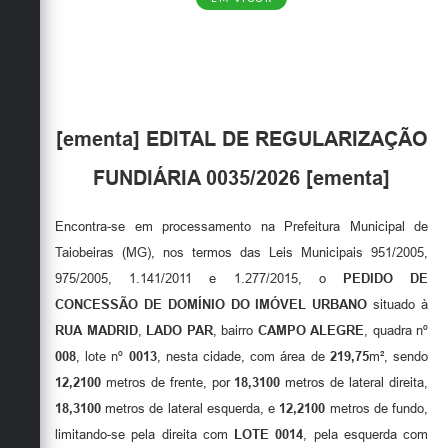
Obras
Emprega
Agenda
[ementa] EDITAL DE REGULARIZAÇÃO
Galeria de Fotos
FUNDIÁRIA 0035/2026 [ementa]
Galeria de Vídeos
Serviços Online
Encontra-se em processamento na Prefeitura Municipal de
Taiobeiras (MG), nos termos das Leis Municipais 951/2005,
Enquete
975/2005, 1.141/2011 e 1.277/2015, o
PEDIDO DE
Links
CONCESSÃO DE DOMÍNIO DO IMÓVEL URBANO
situado à
RUA MADRID
,
LADO PAR
, bairro
CAMPO ALEGRE
, quadra nº
Telefones Úteis
008
, lote nº
0013
, nesta cidade, com área de
219,75
m², sendo
Contato
12,2100
metros de frente, por
18,3100
metros de lateral direita,
18,3100
metros de lateral esquerda, e
12,2100
metros de fundo,
Sala M. do Empreendedor
limitando-se pela direita com
LOTE 0014
, pela esquerda com