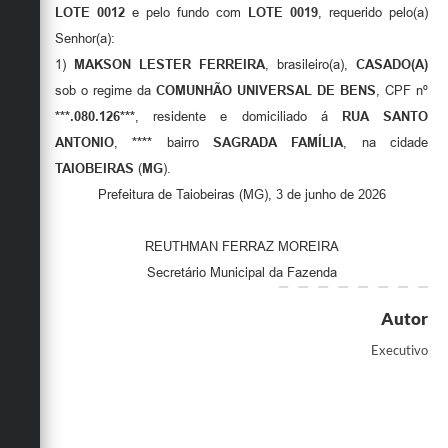
Secretarias
LOTE 0012
e pelo fundo com
LOTE 0019
, requerido pelo(a)
Senhor(a):
1)
MAKSON LESTER FERREIRA
, brasileiro(a),
CASADO(A)
sob o regime da
COMUNHÃO UNIVERSAL DE BENS
, CPF nº
***.080.126***
, residente e domiciliado á
RUA SANTO
ANTONIO
,
****
bairro
SAGRADA FAMÍLIA
, na cidade
TAIOBEIRAS
(
MG
).
Prefeitura de Taiobeiras (MG), 3 de junho de 2026
REUTHMAN FERRAZ MOREIRA
Secretário Municipal da Fazenda
Autor
Executivo