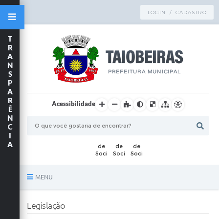
LOGIN / CADASTRO
T
R
A
N
S
P
A
R
Acessibilidade
Ê
N
C
I
A
MENU
Principal
Legislação
TRANSPARÊNCIA