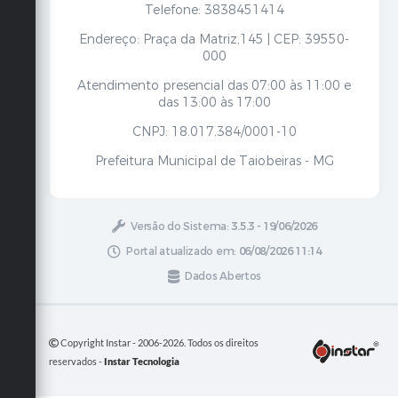
Telefone: 3838451414
Endereço: Praça da Matriz,145 | CEP: 39550-
000
Atendimento presencial das 07:00 às 11:00 e
das 13:00 às 17:00
CNPJ: 18.017.384/0001-10
Prefeitura Municipal de Taiobeiras - MG
Versão do Sistema:
3.5.3 - 19/06/2026
Portal atualizado em:
06/08/2026 11:14
Dados Abertos
Copyright Instar - 2006-2026. Todos os direitos
reservados -
Instar Tecnologia