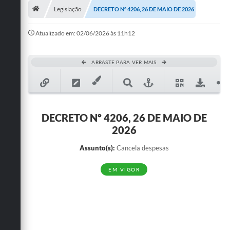
Legislação
DECRETO Nº 4206, 26 DE MAIO DE 2026
Publicações
Atualizado em: 02/06/2026 às 11h12
A Prefeitura
A Nossa Cidade
ARRASTE PARA VER MAIS
Mapa do Site
Ouvidoria
DECRETO Nº 4206, 26 DE MAIO DE
SIC
2026
Legislação
Assunto(s):
Cancela despesas
Notícias
EM VIGOR
Formulários
Conselho Tutelar.
Carta de Serviços