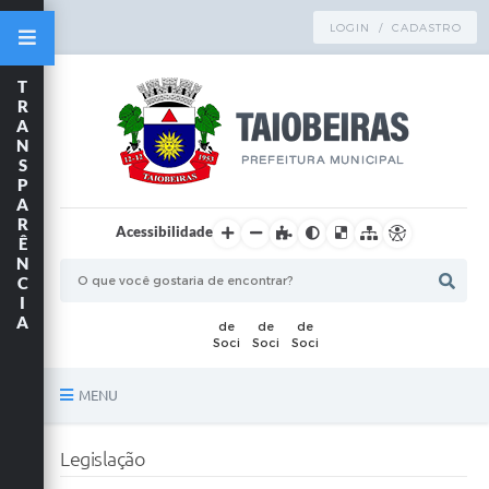
LOGIN / CADASTRO
T
R
A
N
S
P
A
R
Acessibilidade
Ê
N
C
I
A
MENU
Principal
Legislação
TRANSPARÊNCIA