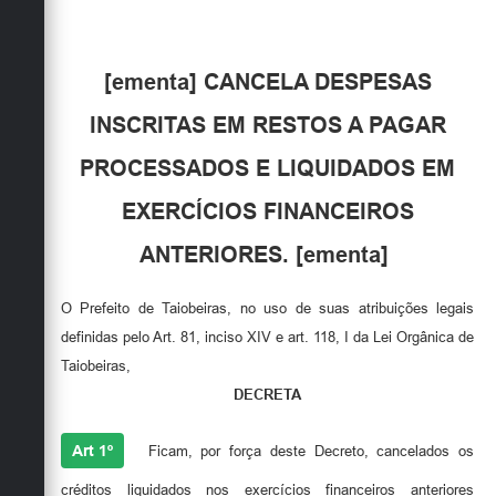
Obras
Emprega
[ementa] CANCELA DESPESAS
Agenda
INSCRITAS EM RESTOS A PAGAR
Galeria de Fotos
PROCESSADOS E LIQUIDADOS EM
Galeria de Vídeos
EXERCÍCIOS FINANCEIROS
Serviços Online
ANTERIORES. [ementa]
Enquete
O Prefeito de Taiobeiras, no uso de suas atribuições legais
Links
definidas pelo Art. 81, inciso XIV e art. 118, I da Lei Orgânica de
Taiobeiras,
Telefones Úteis
DECRETA
Contato
Art 1º
Ficam, por força deste Decreto, cancelados os
Sala M. do Empreendedor
créditos liquidados nos exercícios financeiros anteriores