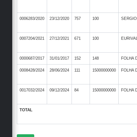
0006283/2020
23/12/2020
757
100
SERGIO
0007204/2021
27/12/2021
671
100
EURIVA
0000687/2017
31/01/2017
152
148
FOLHA 
0008428/2024
28/06/2024
111
15000000000
FOLHA 
0017032/2024
09/12/2024
84
15000000000
FOLHA 
TOTAL