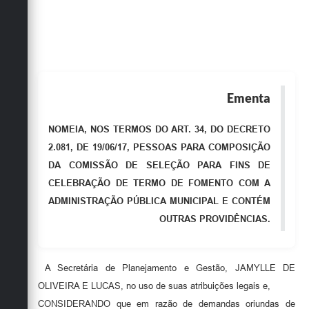
Obras
Emprega
Agenda
Ementa
Galeria de Fotos
Galeria de Vídeos
NOMEIA, NOS TERMOS DO ART. 34, DO DECRETO
2.081, DE 19/06/17, PESSOAS PARA COMPOSIÇÃO
Serviços Online
DA COMISSÃO DE SELEÇÃO PARA FINS DE
Enquete
CELEBRAÇÃO DE TERMO DE FOMENTO COM A
ADMINISTRAÇÃO PÚBLICA MUNICIPAL E CONTÉM
Links
OUTRAS PROVIDÊNCIAS.
Telefones Úteis
Contato
A Secretária de Planejamento e Gestão, JAMYLLE DE
Sala M. do Empreendedor
OLIVEIRA E LUCAS, no uso de suas atribuições legais e,
CONSIDERANDO que em razão de demandas oriundas de