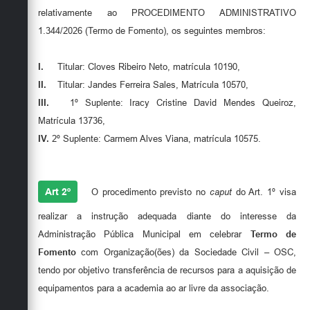
relativamente ao PROCEDIMENTO ADMINISTRATIVO
1.344/2026 (Termo de Fomento), os seguintes membros:
I.
Titular: Cloves Ribeiro Neto, matrícula 10190,
II.
Titular: Jandes Ferreira Sales, Matrícula 10570,
III.
1º Suplente: Iracy Cristine David Mendes Queiroz,
Matrícula 13736,
IV.
2º Suplente: Carmem Alves Viana, matrícula 10575.
Art 2º
O procedimento previsto no
caput
do Art. 1º visa
realizar a instrução adequada diante do interesse da
Administração Pública Municipal em celebrar
Termo de
Fomento
com Organização(ões) da Sociedade Civil – OSC,
tendo por objetivo transferência de recursos para a aquisição de
equipamentos para a academia ao ar livre da associação.