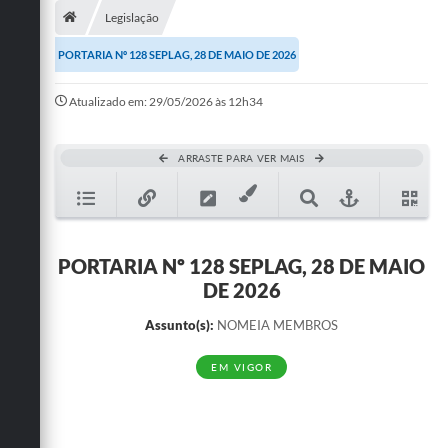
Legislação
Publicações
PORTARIA Nº 128 SEPLAG, 28 DE MAIO DE 2026
A Prefeitura
Atualizado em: 29/05/2026 às 12h34
A Nossa Cidade
Mapa do Site
ARRASTE PARA VER MAIS
Ouvidoria
SIC
PORTARIA Nº 128 SEPLAG, 28 DE MAIO
Legislação
DE 2026
Notícias
Assunto(s):
NOMEIA MEMBROS
Formulários
EM VIGOR
Conselho Tutelar.
Carta de Serviços