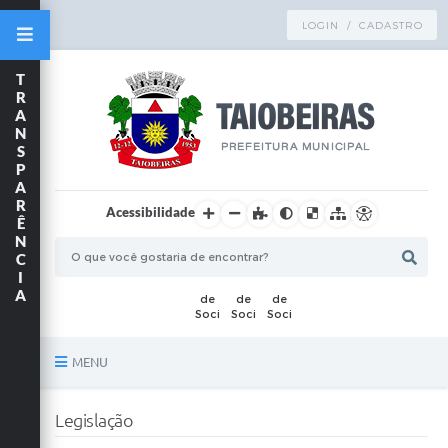
LOGIN / CADASTRO
T
R
A
N
S
P
A
R
Acessibilidade
Ê
N
C
I
A
MENU
Principal
Legislação
TRANSPARÊNCIA