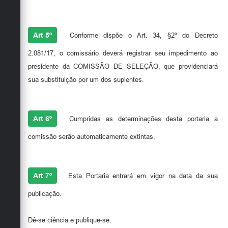
Art 5º
Conforme dispõe o Art. 34, §2º do Decreto
2.081/17, o comissário deverá registrar seu impedimento ao
presidente da COMISSÃO DE SELEÇÃO, que providenciará
sua substituição por um dos suplentes.
Art 6º
Cumpridas as determinações desta portaria a
comissão serão automaticamente extintas.
Art 7º
Esta Portaria entrará em vigor na data da sua
publicação.
Dê-se ciência e publique-se.