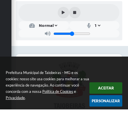
Prefeitura Municipal de Taiobeiras - MG e os
cookies: nosso site usa cookies para melhorar a sua
experiência de navegação. Ao continuar você
ACEITAR
concorda com a nossa
Política de Cookies
e
Privacidade
.
PERSONALIZAR
Telefone: 3838451414