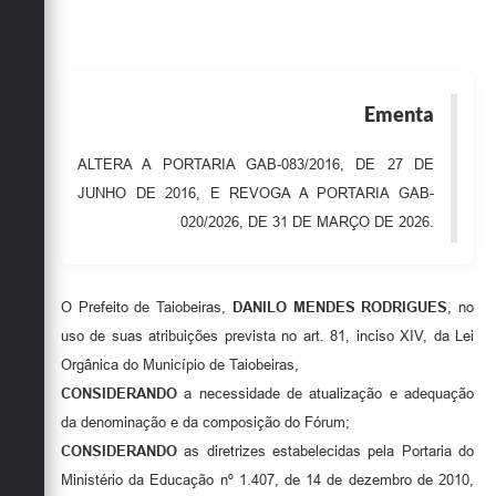
Obras
Emprega
Agenda
Ementa
Galeria de Fotos
ALTERA A PORTARIA GAB-083/2016, DE 27 DE
JUNHO DE 2016, E REVOGA A PORTARIA GAB-
Galeria de Vídeos
020/2026, DE 31 DE MARÇO DE 2026.
Serviços Online
Enquete
O Prefeito de Taiobeiras,
DANILO MENDES RODRIGUES
, no
Links
uso de suas atribuições prevista no art. 81, inciso XIV, da Lei
Orgânica do Município de Taiobeiras,
Telefones Úteis
CONSIDERANDO
a necessidade de atualização e adequação
Contato
da denominação e da composição do Fórum;
CONSIDERANDO
as diretrizes estabelecidas pela Portaria do
Sala M. do Empreendedor
Ministério da Educação nº 1.407, de 14 de dezembro de 2010,