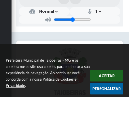
Prefeitura Municipal de Taiobeiras - MG e os
cookies: nosso site usa cookies para melhorar a sua
experiência de navegação. Ao continuar você
ACEITAR
concorda com a nossa
Política de Cookies
e
Privacidade
.
PERSONALIZAR
Telefone: 3838451414
Endereço: Praça da Matriz,145 | CEP: 39550-
000