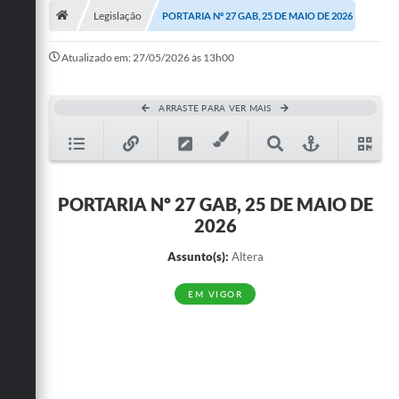
Legislação
PORTARIA Nº 27 GAB, 25 DE MAIO DE 2026
Publicações
Atualizado em: 27/05/2026 às 13h00
A Prefeitura
A Nossa Cidade
ARRASTE PARA VER MAIS
Mapa do Site
Ouvidoria
PORTARIA Nº 27 GAB, 25 DE MAIO DE
SIC
2026
Legislação
Assunto(s):
Altera
Notícias
EM VIGOR
Formulários
Conselho Tutelar.
Carta de Serviços