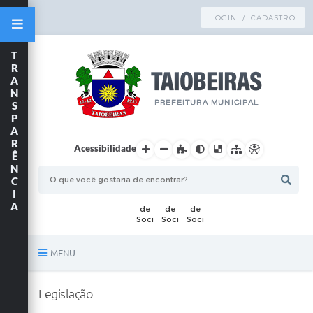
LOGIN / CADASTRO
T
R
A
N
S
P
A
R
Acessibilidade
Ê
N
C
I
A
MENU
Principal
Legislação
TRANSPARÊNCIA