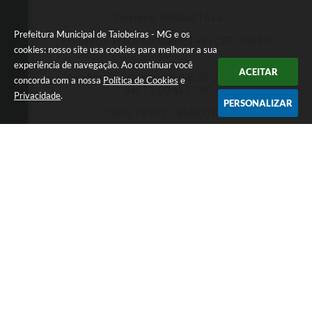
Telefone: 3838451414
Prefeitura Municipal de Taiobeiras - MG e os
Endereço: Praça da Matriz,145 | CEP: 39550-
cookies: nosso site usa cookies para melhorar a sua
000
experiência de navegação. Ao continuar você
ACEITAR
Atendimento presencial das 07:00 às 11:00 e
concorda com a nossa
Política de Cookies
e
das 13:00 às 17:00
Privacidade
.
PERSONALIZAR
CNPJ: 18.017.384/0001-10
Prefeitura Municipal de Taiobeiras - MG
Versão do Sistema:
3.5.3 - 19/06/2026
Portal atualizado em:
06/08/2026 12:52
Dados Abertos
Copyright Instar - 2006-2026. Todos os direitos
reservados -
Instar Tecnologia