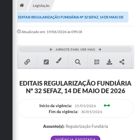
Legislação
Publicações
EDITAIS REGULARIZAÇÃO FUNDIÁRIA Nº 32 SEFAZ, 14 DE MAIO DE
A Prefeitura
2026
Atualizado em: 19/06/2026 às 09h18
A Nossa Cidade
Mapa do Site
ARRASTE PARA VER MAIS
Ouvidoria
SIC
EDITAIS REGULARIZAÇÃO FUNDIÁRIA
Legislação
Nº 32 SEFAZ, 14 DE MAIO DE 2026
Notícias
Início da vigência:
15/05/2026
Formulários
Fim da vigência:
30/05/2026
Conselho Tutelar.
Assunto(s):
Regularização Fundiária
Carta de Serviços
VIGÊNCIA ESGOTADA