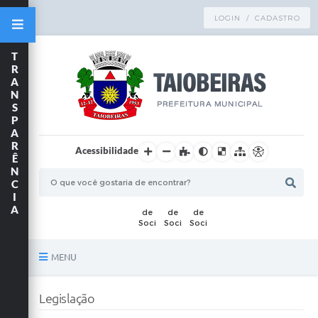
LOGIN / CADASTRO
T
R
A
N
S
P
A
R
Acessibilidade
Ê
N
C
I
A
MENU
Principal
Legislação
TRANSPARÊNCIA