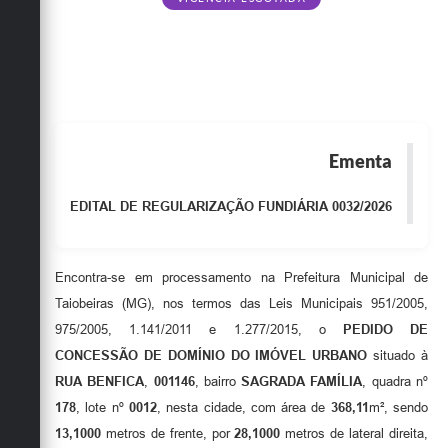
Obras
Emprega
Agenda
Galeria de Fotos
Ementa
Galeria de Vídeos
EDITAL DE REGULARIZAÇÃO FUNDIÁRIA 0032/2026
Serviços Online
Enquete
Encontra-se em processamento na Prefeitura Municipal de
Links
Taiobeiras (MG), nos termos das Leis Municipais 951/2005,
975/2005, 1.141/2011 e 1.277/2015, o
PEDIDO DE
Telefones Úteis
CONCESSÃO DE DOMÍNIO DO IMÓVEL URBANO
situado à
Contato
RUA BENFICA
,
001146
, bairro
SAGRADA FAMÍLIA
, quadra nº
178
, lote nº
0012
, nesta cidade, com área de
368,11
m², sendo
Sala M. do Empreendedor
13,1000
metros de frente, por
28,1000
metros de lateral direita,