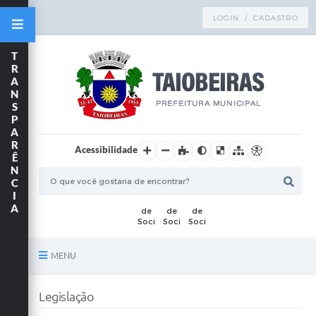
LOGIN / CADASTRO
T
R
A
N
S
P
A
R
Acessibilidade
Ê
N
C
I
A
MENU
Principal
Legislação
TRANSPARÊNCIA