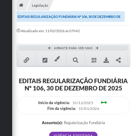
Legislação
Publicações
EDITAIS REGULARIZAÇÃO FUNDIÁRIA Nº 106, 30 DE DEZEMBRO DE
A Prefeitura
2025
Atualizado em: 11/02/2026 às 07h42
A Nossa Cidade
Mapa do Site
ARRASTE PARA VER MAIS
Ouvidoria
SIC
EDITAIS REGULARIZAÇÃO FUNDIÁRIA
Legislação
Nº 106, 30 DE DEZEMBRO DE 2025
Notícias
Início da vigência:
31/12/2025
Formulários
Fim da vigência:
15/01/2026
Conselho Tutelar.
Assunto(s):
Regularização Fundiária
Carta de Serviços
VIGÊNCIA ESGOTADA