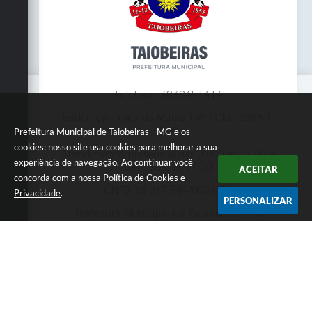
Telefone: 3838451414
Endereço: Praça da Matriz,145 | CEP: 39550-
000
Prefeitura Municipal de Taiobeiras - MG e os
cookies: nosso site usa cookies para melhorar a sua
Atendimento presencial das 07:00 às 11:00 e
experiência de navegação. Ao continuar você
das 13:00 às 17:00
ACEITAR
concorda com a nossa
Política de Cookies
e
CNPJ: 18.017.384/0001-10
Privacidade
.
PERSONALIZAR
Prefeitura Municipal de Taiobeiras - MG
Versão do Sistema:
3.5.3 - 19/06/2026
Portal atualizado em:
07/08/2026 12:00
Dados Abertos