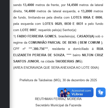
Secretarias
sendo
13,4000
metros de frente, por
14,4500
metros de lateral
direita,
14,4000
metros de lateral esquerda, e
13,2000
metros
de fundo, limitando-se pela direita com
LOTES 006A E 0006
,
pela esquerda com
LOTES 0029, 0030 E 0031
e pelo fundo
com
LOTE 0007
, requerido pelo(a) Senhor(a):
1)
FABIO FERREIRA GOMES
, brasileiro(a),
CASADO(A)
sob o
regime da
COMUNHÃO PARCIAL DE BENS ( BEM COMUM )
,
CPF nº
***.380.756***
, residente e domiciliado á
RUA
ELIZABETH PEREIRA DE SOUZA
,
****
bairro
NILTON CRUZ
SANTOS JUNIOR
, na cidade
TAIOBEIRAS
(
MG
).
(AREA ENCRAVADA QUE SERA ANEXADA AO LOTE 004A)
Prefeitura de Taiobeiras (MG), 30 de dezembro de 2025
REUTHMAN FERRAZ MOREIRA
Secretário Municipal da Fazenda