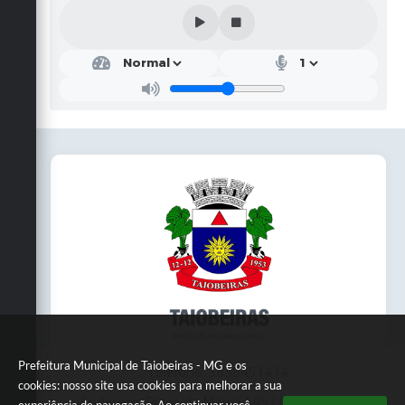
Prefeitura Municipal de Taiobeiras - MG e os
Telefone: 3838451414
cookies: nosso site usa cookies para melhorar a sua
Endereço: Praça da Matriz,145 | CEP: 39550-