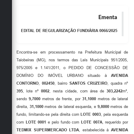
Secretarias
Ementa
EDITAL DE REGULARIZAÇÃO FUNDIÁRIA 0066/2025
Encontra-se em processamento na Prefeitura Municipal de
Taiobeiras (MG), nos termos das Leis Municipais 951/2005,
975/2005 e 1.141/2011, o PEDIDO DE CONCESSÃO DE
DOMÍNIO DO IMÓVEL URBANO situado à
AVENIDA
CONTORNO
,
002450
, bairro
SANTOS CRUZEIRO
, quadra nº
395
, lote nº
0002
, nesta cidade, com área de
303,2242
m²,
sendo
9,7000
metros de frente, por
31,1000
metros de lateral
direita,
31,1000
metros de lateral esquerda, e
9,8000
metros de
fundo, limitando-se pela direita com
LOTE 0003
, pela esquerda
com
LOTE 0001
e pelo fundo com
LOTE 007A
, requerido por
TEDMIX SUPERMERCADO LTDA
, estabelecida à
AVENIDA