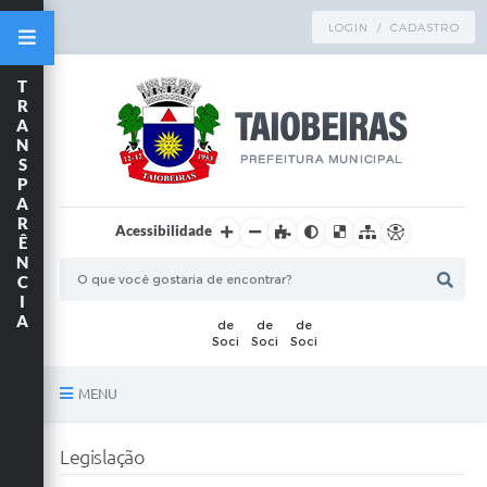
LOGIN / CADASTRO
T
R
A
N
S
P
A
R
Acessibilidade
Ê
N
C
I
A
MENU
Principal
Legislação
TRANSPARÊNCIA