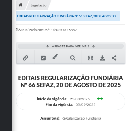
Legislação
Publicações
EDITAIS REGULARIZAÇÃO FUNDIÁRIA Nº 66 SEFAZ, 20 DE AGOSTO
A Prefeitura
DE 2025
Atualizado em: 06/11/2025 às 16h57
A Nossa Cidade
Mapa do Site
ARRASTE PARA VER MAIS
Ouvidoria
SIC
EDITAIS REGULARIZAÇÃO FUNDIÁRIA
Legislação
Nº 66 SEFAZ, 20 DE AGOSTO DE 2025
Notícias
Início da vigência:
21/08/2025
Formulários
Fim da vigência:
05/09/2025
Conselho Tutelar.
Assunto(s):
Regularização Fundiária
Carta de Serviços