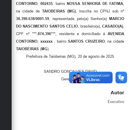
CONTORNO
,
002435
, bairro
NOSSA SENHORA DE FATIMA
,
na cidade de
TAIOBEIRAS
(MG)
, inscrita no CPNJ sob nº
38.390.638/0001-59
, representada pelo(a) Senhor(a)
MARCIO
DO NASCIMENTO SANTOS CELIO
, brasileiro(a),
CASADO(A)
,
CPF nº
***.874.396***
, residente e domiciliado á
AVENIDA
CONTORNO
,
xxxxxx
, bairro
SANTOS CRUZEIRO
, na cidade
TAIOBEIRAS
(
MG
).
Prefeitura de Taiobeiras (MG), 20 de agosto de 2025
SANDRO GONÇALVES DAVID
Gerente III
Autor
Executivo