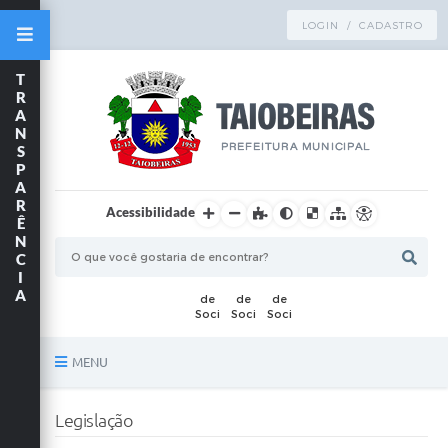
LOGIN / CADASTRO
T
R
A
N
S
P
A
R
Acessibilidade
Ê
N
C
I
A
MENU
Principal
Legislação
TRANSPARÊNCIA