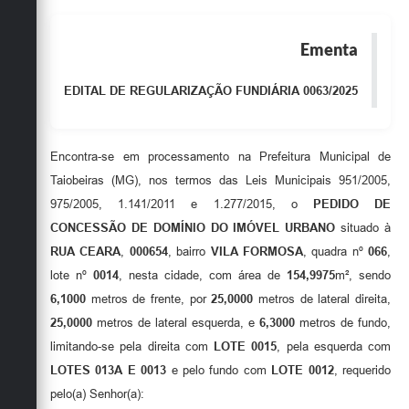
Secretarias
Ementa
EDITAL DE REGULARIZAÇÃO FUNDIÁRIA 0063/2025
Encontra-se em processamento na Prefeitura Municipal de
Taiobeiras (MG), nos termos das Leis Municipais 951/2005,
975/2005, 1.141/2011 e 1.277/2015, o
PEDIDO DE
CONCESSÃO DE DOMÍNIO DO IMÓVEL URBANO
situado à
RUA CEARA
,
000654
, bairro
VILA FORMOSA
, quadra nº
066
,
lote nº
0014
, nesta cidade, com área de
154,9975
m², sendo
6,1000
metros de frente, por
25,0000
metros de lateral direita,
25,0000
metros de lateral esquerda, e
6,3000
metros de fundo,
limitando-se pela direita com
LOTE 0015
, pela esquerda com
LOTES 013A E 0013
e pelo fundo com
LOTE 0012
, requerido
pelo(a) Senhor(a):