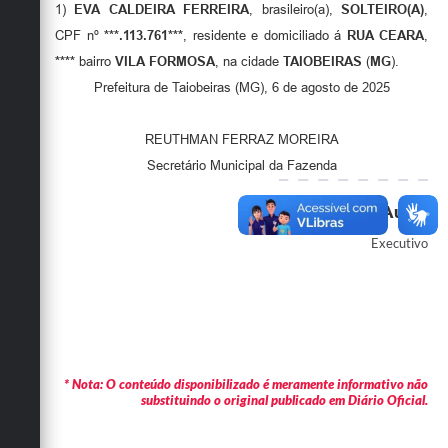
1)
EVA CALDEIRA FERREIRA
, brasileiro(a),
SOLTEIRO(A)
,
CPF nº
***.113.761***
, residente e domiciliado á
RUA CEARA
,
****
bairro
VILA FORMOSA
, na cidade
TAIOBEIRAS
(
MG
).
Prefeitura de Taiobeiras (MG), 6 de agosto de 2025
REUTHMAN FERRAZ MOREIRA
Secretário Municipal da Fazenda
Autor
Executivo
* Nota: O conteúdo disponibilizado é meramente informativo não
substituindo o original publicado em Diário Oficial.