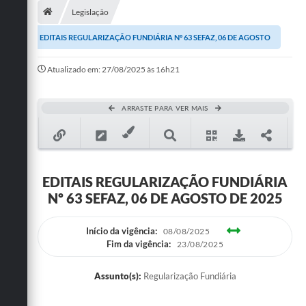
Legislação
Publicações
EDITAIS REGULARIZAÇÃO FUNDIÁRIA Nº 63 SEFAZ, 06 DE AGOSTO
A Prefeitura
DE 2025
Atualizado em: 27/08/2025 às 16h21
A Nossa Cidade
Mapa do Site
ARRASTE PARA VER MAIS
Ouvidoria
SIC
EDITAIS REGULARIZAÇÃO FUNDIÁRIA
Legislação
Nº 63 SEFAZ, 06 DE AGOSTO DE 2025
Notícias
Início da vigência:
08/08/2025
Formulários
Fim da vigência:
23/08/2025
Conselho Tutelar.
Assunto(s):
Regularização Fundiária
Carta de Serviços