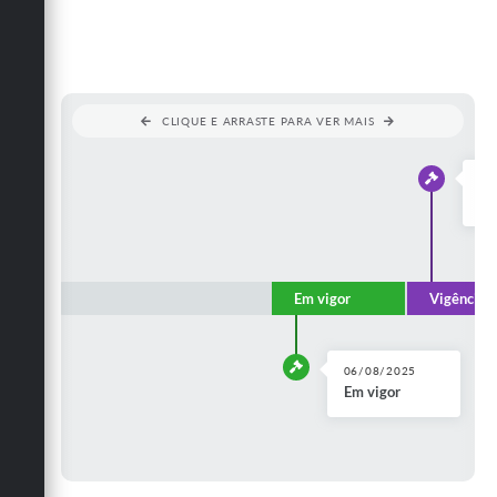
Obras
Emprega
Agenda
CLIQUE E ARRASTE PARA VER MAIS
Galeria de Fotos
27
Galeria de Vídeos
Vi
Serviços Online
Enquete
Em vigor
Vigência 
Links
Telefones Úteis
06/08/2025
Em vigor
Contato
Sala M. do Empreendedor