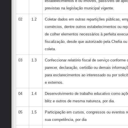
estabelecimentos e ou imóveis, passíveis de apli
previstas na legislação municipal vigente.
02
1.2
Coletar dados em outras repartições públicas, emp
comércios, dentre outros estabelecimentos ou rep
de colher elementos necessários à perfeita execu
fiscalização, desde que autorizado pela Chefia o
coleta.
03
1.3
Confeccionar relatório fiscal de serviço conforme
parecer, declaração, certidão ou demais informaç
para esclarecimentos ao interessado ou por solici
e externos.
04
1.4
Desenvolvimento de trabalho educativo como açõe
blitz e outros de mesma natureza, por dia.
05
1.5
Participação em cursos, congressos ou eventos r
sua competência, por dia