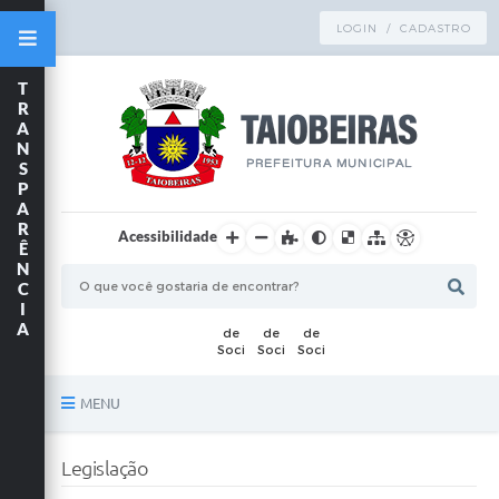
LOGIN / CADASTRO
T
R
A
N
S
P
A
R
Acessibilidade
Ê
N
C
I
A
MENU
Principal
Legislação
TRANSPARÊNCIA