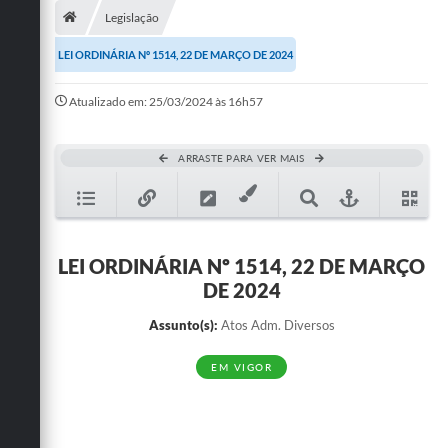
Legislação
Publicações
LEI ORDINÁRIA Nº 1514, 22 DE MARÇO DE 2024
A Prefeitura
Atualizado em: 25/03/2024 às 16h57
A Nossa Cidade
Mapa do Site
ARRASTE PARA VER MAIS
Ouvidoria
SIC
LEI ORDINÁRIA Nº 1514, 22 DE MARÇO
Legislação
DE 2024
Notícias
Assunto(s):
Atos Adm. Diversos
Formulários
EM VIGOR
Conselho Tutelar.
Carta de Serviços