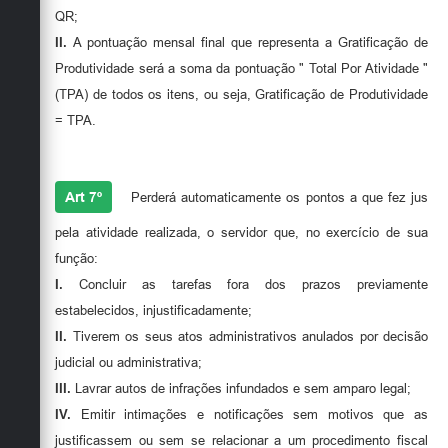
QR;
II.
A pontuação mensal final que representa a Gratificação de
Produtividade será a soma da pontuação " Total Por Atividade "
(TPA) de todos os itens, ou seja, Gratificação de Produtividade
= TPA.
Art 7º
Perderá automaticamente os pontos a que fez jus
pela atividade realizada, o servidor que, no exercício de sua
função:
I.
Concluir as tarefas fora dos prazos previamente
estabelecidos, injustificadamente;
II.
Tiverem os seus atos administrativos anulados por decisão
judicial ou administrativa;
III.
Lavrar autos de infrações infundados e sem amparo legal;
IV.
Emitir intimações e notificações sem motivos que as
justificassem ou sem se relacionar a um procedimento fiscal