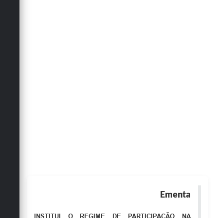
Obras
Emprega
Agenda
Galeria de Fotos
Galeria de Vídeos
Serviços Online
Enquete
Links
Telefones Úteis
Contato
Ementa
Sala M. do Empreendedor
INSTITUI O REGIME DE PARTICIPAÇÃO NA