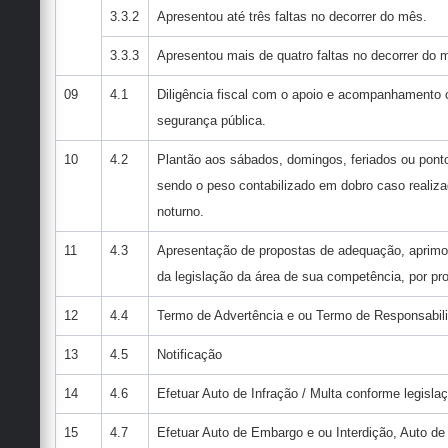
3.3.2
Apresentou até três faltas no decorrer do mês.
3.3.3
Apresentou mais de quatro faltas no decorrer do 
09
4.1
Diligência fiscal com o apoio e acompanhamento
segurança pública.
10
4.2
Plantão aos sábados, domingos, feriados ou ponto 
sendo o peso contabilizado em dobro caso realiza
noturno.
11
4.3
Apresentação de propostas de adequação, aprimo
da legislação da área de sua competência, por p
12
4.4
Termo de Advertência e ou Termo de Responsabil
13
4.5
Notificação
14
4.6
Efetuar Auto de Infração / Multa conforme legisla
15
4.7
Efetuar Auto de Embargo e ou Interdição, Auto d