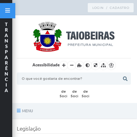
LOGIN / CADASTRO
T
R
A
N
S
P
A
R
Acessibilidade
Ê
N
C
I
A
MENU
Principal
Legislação
TRANSPARÊNCIA