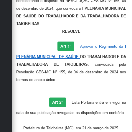
considerando o disposto na RESOLUÇÃO CES-MG Nº 155, 04
Secretarias
de dezembro de 2024, que convoca a
I PLENÁRIA MUNICIPAL
DE SAÚDE
DO TRABALHADOR E DA TRABALHADORA
DE
TAIOBEIRAS
.
RESOLVE
Art 1º
Aprovar o Regimento da
I
PLENÁRIA MUNICIPAL DE SAÚDE
DO TRABALHADOR E DA
TRABALHADORA
DE TAIOBEIRAS
, convocada pela
Resolução CES-MG Nº 155, de 04 de dezembro de 2024 nos
termos do anexo único.
Art 2º
Esta Portaria entra em vigor na
data de sua publicação revogadas as disposições em contrário.
Prefeitura de Taiobeiras (MG), em 21 de março de 2025.