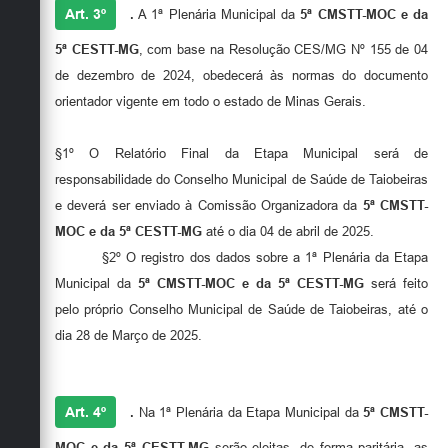
Art. 3º
.
A 1ª Plenária Municipal da
5ª CMSTT-MOC e da
5ª CESTT-MG
, com base na Resolução CES/MG Nº 155 de 04
de dezembro de 2024, obedecerá às normas do documento
orientador vigente em todo o estado de Minas Gerais.
§1º O Relatório Final da Etapa Municipal será de
responsabilidade do Conselho Municipal de Saúde de Taiobeiras
e deverá ser enviado à Comissão Organizadora da
5ª CMSTT-
MOC e da 5ª CESTT-MG
até o dia 04 de abril de 2025.
§2º O registro dos dados sobre a 1ª Plenária da Etapa
Municipal da
5ª CMSTT-MOC e da 5ª CESTT-MG
será feito
pelo próprio Conselho Municipal de Saúde de Taiobeiras, até o
dia 28 de Março de 2025.
Art. 4º
.
Na 1ª Plenária da Etapa Municipal da
5ª CMSTT-
MOC e da 5ª CESTT-MG
serão eleitas, de forma paritária, as