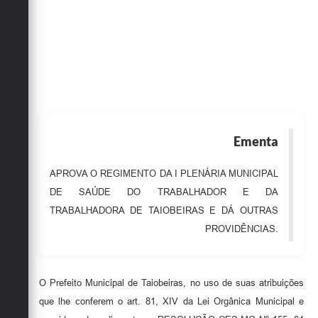
Obras
Emprega
Agenda
Galeria de Fotos
Galeria de Vídeos
Ementa
Serviços Online
APROVA O REGIMENTO DA I PLENÁRIA MUNICIPAL
Enquete
DE SAÚDE DO TRABALHADOR E DA
Links
TRABALHADORA DE TAIOBEIRAS E DÁ OUTRAS
PROVIDÊNCIAS.
Telefones Úteis
Contato
O Prefeito Municipal de Taiobeiras, no uso de suas atribuições
Sala M. do Empreendedor
que lhe conferem o art. 81, XIV da Lei Orgânica Municipal e