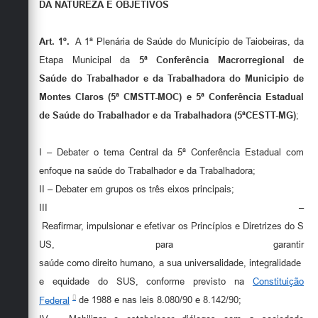
DA
NATUREZA
E
OBJETIVOS
Art.
1º.
A 1ª Plenária de Saúde do Município de Taiobeiras, da
Etapa Municipal da
5ª Conferência Macrorregional de
Saúde
do Trabalhador e da Trabalhadora do Municipio de
Montes Claros (5ª CMSTT-MOC) e 5ª
Conferência
Estadual
de Saúde
do Trabalhador e da Trabalhadora (5ªCESTT-MG)
;
I – Debater o tema Central da 5ª Conferência Estadual com
enfoque na saúde do Trabalhador e da Trabalhadora;
II – Debater em grupos os três eixos principais;
III –
Reafirmar, impulsionar e efetivar os Princípios e Diretrizes do S
US, para garantir
saúde como direito humano, a sua universalidade, integralidade
e equidade do SUS, conforme previsto na
Constituição
Federal
de 1988 e nas leis 8.080/90 e 8.142/90;