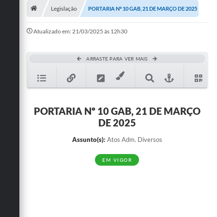
Legislação
PORTARIA Nº 10 GAB, 21 DE MARÇO DE 2025
Publicações
Atualizado em: 21/03/2025 às 12h30
A Prefeitura
A Nossa Cidade
ARRASTE PARA VER MAIS
Mapa do Site
Ouvidoria
PORTARIA Nº 10 GAB, 21 DE MARÇO
SIC
DE 2025
Legislação
Assunto(s):
Atos Adm. Diversos
Notícias
EM VIGOR
Formulários
Conselho Tutelar.
Carta de Serviços