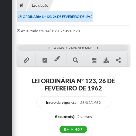
Legislação
Publicações
LEI ORDINÁRIA Nº 123, 26 DE FEVEREIRO DE 1962
A Prefeitura
Atualizado em: 14/01/2025 às 13h28
A Nossa Cidade
Mapa do Site
ARRASTE PARA VER MAIS
Ouvidoria
SIC
LEI ORDINÁRIA Nº 123, 26 DE
Legislação
FEVEREIRO DE 1962
Notícias
Início da vigência:
26/02/1962
Formulários
Assunto(s):
Diversos
Conselho Tutelar.
EM VIGOR
Carta de Serviços