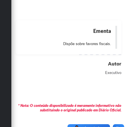
Obras
Emprega
Agenda
Ementa
Galeria de Fotos
Dispõe sobre favores fiscais.
Galeria de Vídeos
Serviços Online
Autor
Enquete
Executivo
Links
Telefones Úteis
* Nota: O conteúdo disponibilizado é meramente informativo não
Contato
substituindo o original publicado em Diário Oficial.
Sala M. do Empreendedor