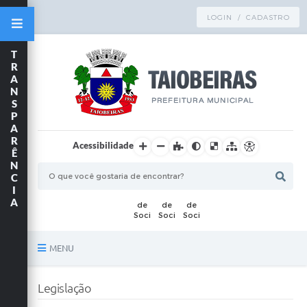
LOGIN / CADASTRO
T
R
A
N
S
P
A
R
Acessibilidade
Ê
N
C
I
A
MENU
Principal
Legislação
TRANSPARÊNCIA