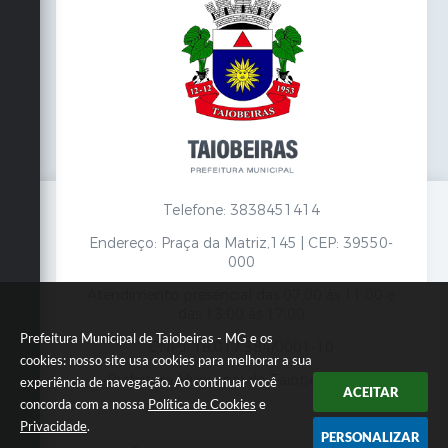
Telefone: 3838451414
Endereço: Praça da Matriz,145 | CEP: 39550-
000
Atendimento presencial das 07:00 às 11:00 e
das 13:00 às 17:00
Prefeitura Municipal de Taiobeiras - MG e os
CNPJ: 18.017.384/0001-10
cookies: nosso site usa cookies para melhorar a sua
Prefeitura Municipal de Taiobeiras - MG
experiência de navegação. Ao continuar você
ACEITAR
concorda com a nossa
Política de Cookies
e
Privacidade
.
PERSONALIZAR