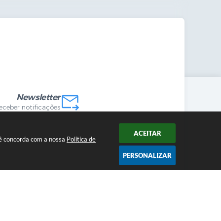
mandas Internas
vo
Newsletter
receber notificações
ACEITAR
ocê concorda com a nossa
Política de
PERSONALIZAR
2026 12:52