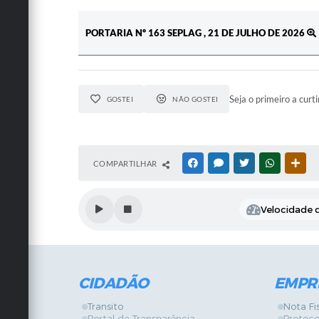
PORTARIA Nº 163 SEPLAG , 21 DE JULHO DE 2026
Seja o primeiro a curti
GOSTEI
NÃO GOSTEI
COMPARTILHAR
FACEBOOK
MESSENGER
TWITTER
WHATSAPP
OUT
Velocidade d
CIDADÃO
EMPR
Transito
Nota Fi
Portal da Transparência
Protoco