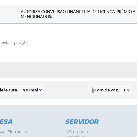
AUTORIZA CONVERSÃO FINANCEIRA DE LICENÇA-PRÊMIO A 
MENCIONADOS.
r esta legislação.
RAS MÍDIAS
e leitura:
Tom de voz:
ESA
SERVIDOR
scal Eletrônica
Protocolo
lo
WebMail