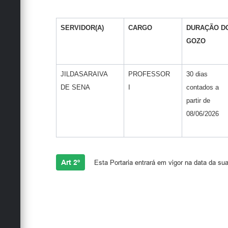
SERVIDOR(A)
CARGO
DURAÇÃO D
GOZO
JILDASARAIVA
PROFESSOR
30 dias
DE SENA
I
contados a
partir de
08/06/2026
Art 2º
Esta Portaria entrará em vigor na data da sua