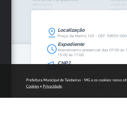
Protocolo
Sala Mi
Ouvidoria
Diário O
Vigilância Sanitária
Certidõ
SIC
IPTU
IPTU
Licença
Legislação
Licitaç
Localização
Diário Oficial
Serviço
Praça da Matriz,145 - CEP: 39550-000
Mapa do Site
Vigilânc
Certidões
SIC
Expediente
Agenda de Eventos
Atendimento presencial das 07:00 às 
Concursos
13:00 às 17:00
Carta de Serviços
CNPJ
Telefones Úteis
Contato
18.017.384/0001-10
Newsletter
Co
Prefeitura Municipal de Taiobeiras - MG e os cookies: nosso s
3838
Cookies
e
Privacidade
.
gabinete@taiobeiras.mg