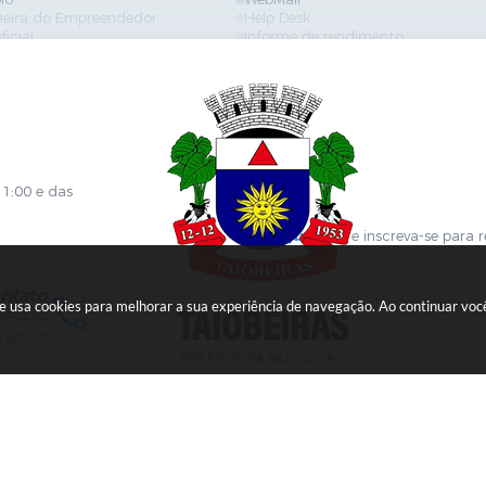
neira do Empreendedor
Help Desk
ficial
Informe de rendimento
es
Contracheque
Formulários
 de Localização
GPI
ões
Diário Oficial
s Online
Fale com RH
ia Sanitária
SGDI - Sistema de Gerência de De
Concurso Público e Processo Seleti
Portal da Atenção Primaria
11:00 e das
Clique aqui
e inscreva-se para 
ntato
ite usa cookies para melhorar a sua experiência de navegação. Ao continuar v
451414
.gov.br
Versão do Sistema:
3.5.3 - 19/06/2026
Portal atualizado em:
06/08/