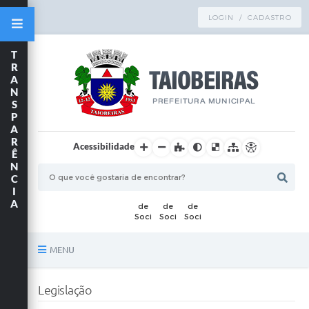
LOGIN / CADASTRO
T
R
A
N
S
P
A
R
Acessibilidade
Ê
N
C
I
A
MENU
Principal
Legislação
TRANSPARÊNCIA