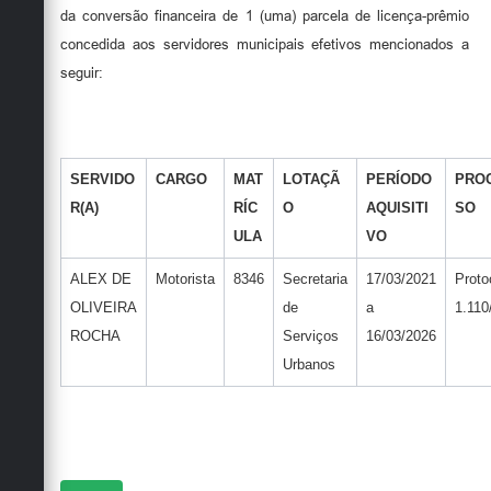
Secretarias
da conversão financeira de 1 (uma) parcela de licença-prêmio
concedida aos servidores municipais efetivos mencionados a
seguir:
SERVIDO
CARGO
MAT
LOTAÇÃ
PERÍODO
PRO
R(A)
RÍC
O
AQUISITI
SO
ULA
VO
ALEX DE
Motorista
8346
Secretaria
17/03/2021
Proto
OLIVEIRA
de
a
1.110
ROCHA
Serviços
16/03/2026
Urbanos