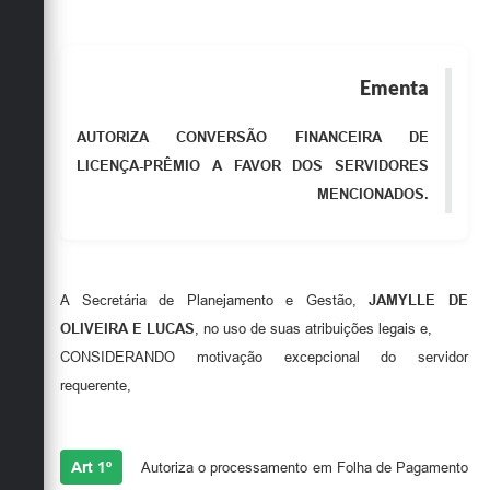
Obras
Emprega
Ementa
Agenda
AUTORIZA CONVERSÃO FINANCEIRA DE
Galeria de Fotos
LICENÇA-PRÊMIO A FAVOR DOS SERVIDORES
MENCIONADOS.
Galeria de Vídeos
Serviços Online
Enquete
A Secretária de Planejamento e Gestão,
JAMYLLE DE
Links
OLIVEIRA E LUCAS
, no uso de suas atribuições legais e,
CONSIDERANDO motivação excepcional do servidor
Telefones Úteis
requerente,
Contato
RESOLVE
Sala M. do Empreendedor
Art 1º
Autoriza o processamento em Folha de Pagamento