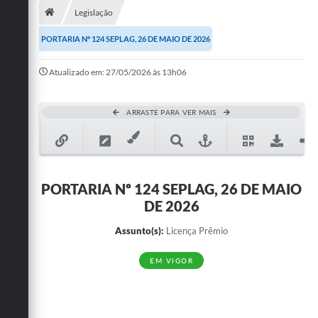
Legislação
Publicações
PORTARIA Nº 124 SEPLAG, 26 DE MAIO DE 2026
A Prefeitura
Atualizado em: 27/05/2026 às 13h06
A Nossa Cidade
Mapa do Site
ARRASTE PARA VER MAIS
Ouvidoria
SIC
PORTARIA Nº 124 SEPLAG, 26 DE MAIO
Legislação
DE 2026
Notícias
Assunto(s):
Licença Prêmio
Formulários
EM VIGOR
Conselho Tutelar.
Carta de Serviços