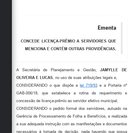
Obras
Emprega
Ementa
Agenda
CONCEDE LICENÇA-PRÊMIO A SERVIDORES QUE
Galeria de Fotos
MENCIONA E CONTÉM OUTRAS PROVIDÊNCIAS.
Galeria de Vídeos
Serviços Online
A Secretária de Planejamento e Gestão,
JAMYLLE DE
Enquete
OLIVEIRA E LUCAS
, no uso de suas atribuições legais e,
CONSIDERANDO o que dispõe a
lei 719/93
e a Portaria nº
Links
GAB-006/18, que estabelece a rotina de requerimento e
Telefones Úteis
concessão de licença-prêmio ao servidor efetivo municipal;
CONSIDERANDO o pedido formal dos servidores, autuado na
Contato
Gerência de Processamento de Folha e Benefícios, e realizada
Sala M. do Empreendedor
a sua adequada instrução com as manifestações e documentos
necessários à tomada de decisão, nada havendo que possa