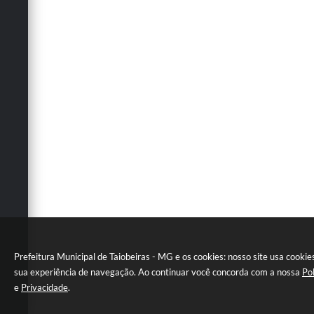
Prefeitura Municipal de Taiobeiras - MG e os cookies: nosso site usa cookie
sua experiência de navegação. Ao continuar você concorda com a nossa
Po
e
Privacidade
.