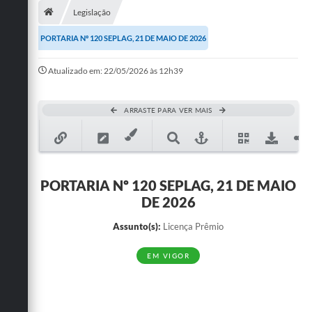
Legislação
Publicações
PORTARIA Nº 120 SEPLAG, 21 DE MAIO DE 2026
A Prefeitura
Atualizado em: 22/05/2026 às 12h39
A Nossa Cidade
Mapa do Site
ARRASTE PARA VER MAIS
Ouvidoria
SIC
PORTARIA Nº 120 SEPLAG, 21 DE MAIO
Legislação
DE 2026
Notícias
Assunto(s):
Licença Prêmio
Formulários
EM VIGOR
Conselho Tutelar.
Carta de Serviços