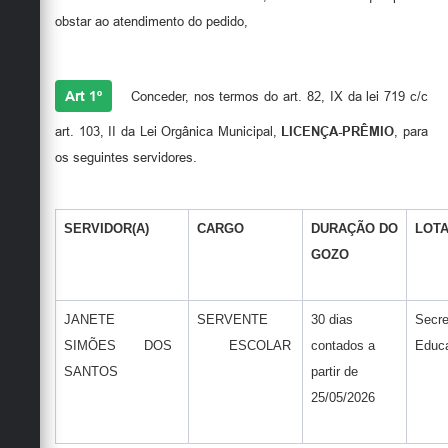
Secretarias
obstar ao atendimento do pedido,
RESOLVE
Art 1º
Conceder, nos termos do art. 82, IX da lei 719 c/c
art. 103, II da Lei Orgânica Municipal,
LICENÇA-PRÊMIO
, para
os seguintes servidores.
SERVIDOR(A)
CARGO
DURAÇÃO DO
LOT
GOZO
JANETE
SERVENTE
30 dias
Secre
SIMÕES DOS
ESCOLAR
contados a
Educ
SANTOS
partir de
25/05/2026