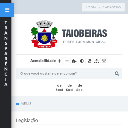
LOGIN / CADASTRO
T
R
A
N
S
P
A
R
Acessibilidade
Ê
N
C
I
A
MENU
Principal
Legislação
TRANSPARÊNCIA