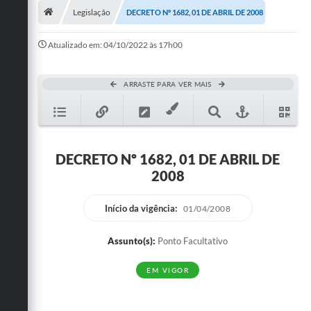
Legislação
DECRETO Nº 1682, 01 DE ABRIL DE 2008
Publicações
Atualizado em: 04/10/2022 às 17h00
A Prefeitura
A Nossa Cidade
ARRASTE PARA VER MAIS
Mapa do Site
Ouvidoria
DECRETO Nº 1682, 01 DE ABRIL DE
SIC
2008
Legislação
Início da vigência:
01/04/2008
Notícias
Assunto(s):
Ponto Facultativo
Formulários
EM VIGOR
Conselho Tutelar.
Carta de Serviços