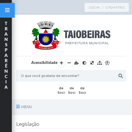
LOGIN / CADASTRO
T
R
A
N
S
P
A
R
Acessibilidade
Ê
N
C
I
A
MENU
Principal
Legislação
TRANSPARÊNCIA