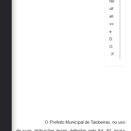
fac
Secretarias
ult
ati
vo
e
D.
O.
P.
O Prefeito Municipal de Taiobeiras, no uso
de suas atribuições legais definidas pelo Art. 81, inciso