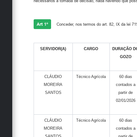
necessários à tomada de decisão, nada havendo que poss
Art 1º
Conceder, nos termos do art. 82, IX da lei 719
SERVIDOR(A)
CARGO
DURAÇÃO D
GOZO
CLÁUDIO
Técnico Agrícola
60 dias
MOREIRA
contados a
SANTOS
partir de
02/01/2026
CLÁUDIO
Técnico Agrícola
60 dias
MOREIRA
contados a
SANTOS
partir de