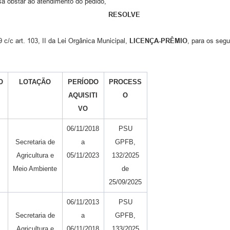
a obstar ao atendimento do pedido,
RESOLVE
 c/c art. 103, II da Lei Orgânica Municipal,
LICENÇA-PRÊMIO
, para os segu
O
LOTAÇÃO
PERÍODO
PROCESS
AQUISITI
O
VO
06/11/2018
PSU
Secretaria de
a
GPFB,
Agricultura e
05/11/2023
132/2025
Meio Ambiente
de
25/09/2025
06/11/2013
PSU
Secretaria de
a
GPFB,
Agricultura e
06/11/2018
133/2025