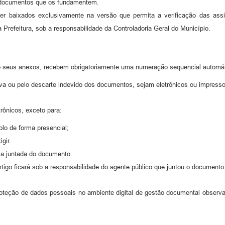
s documentos que os fundamentem.
 baixados exclusivamente na versão que permita a verificação das assinat
 Prefeitura, sob a responsabilidade da Controladoria Geral do Município.
seus anexos, recebem obrigatoriamente uma numeração sequencial automáti
va ou pelo descarte indevido dos documentos, sejam eletrônicos ou impresso
ônicos, exceto para:
lo de forma presencial;
gir.
r a juntada do documento.
artigo ficará sob a responsabilidade do agente público que juntou o documento
proteção de dados pessoais no ambiente digital de gestão documental observ