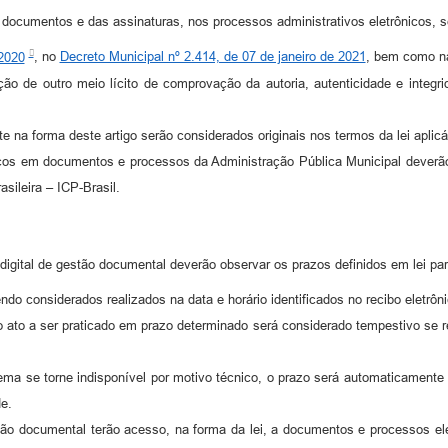
os documentos e das assinaturas, nos processos administrativos eletrônicos,
 2020
, no
Decreto Municipal nº 2.414, de 07 de janeiro de 2021
, bem como na
ção de outro meio lícito de comprovação da autoria, autenticidade e integr
 na forma deste artigo serão considerados originais nos termos da lei aplicá
icos em documentos e processos da Administração Pública Municipal deverão se
sileira – ICP-Brasil.
digital de gestão documental deverão observar os prazos definidos em lei pa
do considerados realizados na data e horário identificados no recibo eletrôni
o ato a ser praticado em prazo determinado será considerado tempestivo se r
tema se torne indisponível por motivo técnico, o prazo será automaticamente
de.
ão documental terão acesso, na forma da lei, a documentos e processos elet