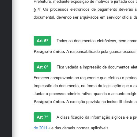
Prefeitura, mediante exposição de motivos e juntada do
§ 4º
Os processos eletrônicos de pagamento deverão ser
documental, devendo ser arquivados em servidor oficial da
Art 5º
Todos os documentos eletrônicos, bem como 
Parágrafo único.
A responsabilidade pela guarda excessi
Art 6º
Fica vedada a impressão de documentos eletr
Fornecer comprovante ao requerente que efetuou o protoco
Impressão do documento, na forma da legislação que a exi
Juntar a processo administrativo, quando o assunto exigi
Parágrafo único.
A exceção prevista no inciso III deste 
Art 7º
A classificação da informação sigilosa e a 
de 2011
e das demais normas aplicáveis.