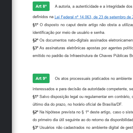
Art 8º
A autoria, a autenticidade e a integridade d
definidos na
Lei Federal nº 14.063, de 23 de setembro de
§1º
O disposto no caput deste artigo não obsta a utiliza
identificação por meio de usuário e senha.
§2º
Os documentos nato-digitais assinados eletronicamente
§3º
As assinaturas eletrônicas apostas por agentes polít
emitido no padrão da Infraestrutura de Chaves Públicas Bra
Art 9º
Os atos processuais praticados no ambiente 
interessados e para decisão da autoridade competente, sen
§1º
Salvo disposição legal ou regulamentar em contrário, 
último dia do prazo, no horário oficial de Brasília/DF.
§2º
Na hipótese prevista no § 1º deste artigo, caso o sis
do primeiro dia útil seguinte ao do retorno da disponibilida
§3º
Usuários não cadastrados no ambiente digital de gest