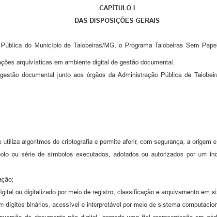
CAPÍTULO I
DAS DISPOSIÇÕES GERAIS
ão Pública do Município de Taiobeiras/MG, o Programa Taiobeiras Sem Pape
ões arquivísticas em ambiente digital de gestão documental.
gestão documental junto aos órgãos da Administração Pública de Taiobeira
e utiliza algoritmos de criptografia e permite aferir, com segurança, a origem
mbolo ou série de símbolos executados, adotados ou autorizados por um i
ação;
tal ou digitalizado por meio de registro, classificação e arquivamento em si
m dígitos binários, acessível e interpretável por meio de sistema computacion