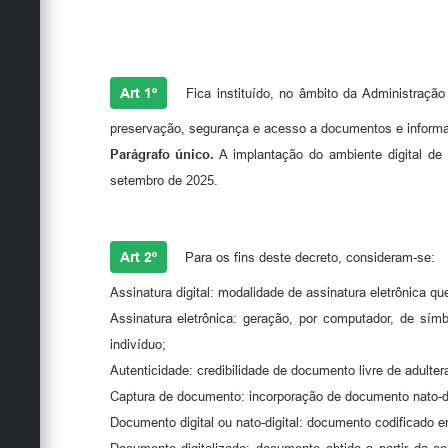
Art 1º
Fica instituído, no âmbito da Administraç
preservação, segurança e acesso a documentos e informaç
Parágrafo único.
A implantação do ambiente digital de 
setembro de 2025.
Art 2º
Para os fins deste decreto, consideram-se:
Assinatura digital: modalidade de assinatura eletrônica qu
Assinatura eletrônica: geração, por computador, de sí
indivíduo;
Autenticidade: credibilidade de documento livre de adulter
Captura de documento: incorporação de documento nato-digi
Documento digital ou nato-digital: documento codificado e