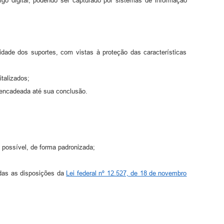
igo digital, podendo ser capturado por sistemas de informação
lidade dos suportes, com vistas à proteção das características
italizados;
e encadeada até sua conclusão.
 possível, de forma padronizada;
vadas as disposições da
Lei federal nº 12.527, de 18 de novembro