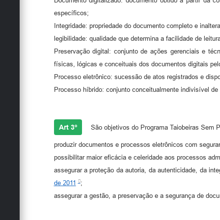
Documento digitalizado: documento obtido a partir da c
específicos;
Integridade: propriedade do documento completo e inalter
legibilidade: qualidade que determina a facilidade de leitu
Preservação digital: conjunto de ações gerenciais e téc
físicas, lógicas e conceituais dos documentos digitais pe
Processo eletrônico: sucessão de atos registrados e dispon
Processo híbrido: conjunto conceitualmente indivisível d
Art 3º
São objetivos do Programa Taiobeiras Sem P
produzir documentos e processos eletrônicos com seguran
possibilitar maior eficácia e celeridade aos processos admi
assegurar a proteção da autoria, da autenticidade, da int
de 2011
;
assegurar a gestão, a preservação e a segurança de docu