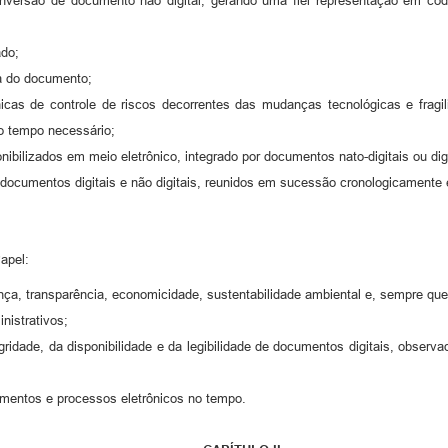
onversão de documento não digital, gerando uma fiel representação em cód
ado;
ra do documento;
nicas de controle de riscos decorrentes das mudanças tecnológicas e fragi
lo tempo necessário;
ibilizados em meio eletrônico, integrado por documentos nato-digitais ou dig
e documentos digitais e não digitais, reunidos em sucessão cronologicament
apel:
ça, transparência, economicidade, sustentabilidade ambiental e, sempre que
nistrativos;
egridade, da disponibilidade e da legibilidade de documentos digitais, obser
mentos e processos eletrônicos no tempo.