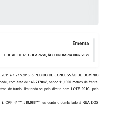
Ementa
EDITAL DE REGULARIZAÇÃO FUNDIÁRIA 0047/2025
1/2011 e 1.277/2015, o
PEDIDO DE CONCESSÃO DE DOMÍNIO
idade, com área de
146,2170
m², sendo
11,1000
metros de frente,
ros de fundo, limitando-se pela direita com
LOTE 001C
, pela
 )
, CPF nº
***.518.986***
, residente e domiciliado á
RUA DOS