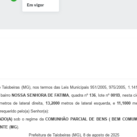
Em vigor
 Taiobeiras (MG), nos termos das Leis Municipais 951/2005, 975/2005, 1.14
 bairro
NOSSA SENHORA DE FATIMA
, quadra nº
136
, lote nº
001B
, nesta c
etros de lateral direita,
13,2000
metros de lateral esquerda, e
11,1000
met
 requerido pelo(a) Senhor(a):
DO(A)
sob o regime da
COMUNHÃO PARCIAL DE BENS ( BEM COMUM
ONTE
(
MG
).
Prefeitura de Taiobeiras (MG), 8 de agosto de 2025