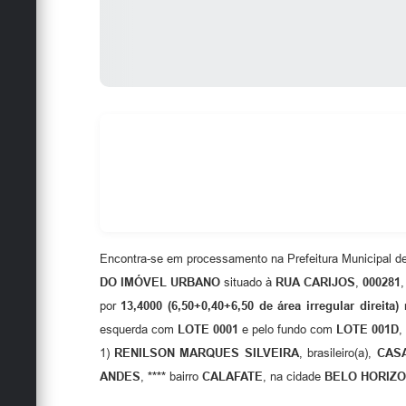
Encontra-se em processamento na Prefeitura Municipal de
DO IMÓVEL URBANO
situado à
RUA CARIJOS
,
000281
,
por
13,4000
(6,50+0,40+6,50 de área irregular direita)
m
esquerda com
LOTE 0001
e pelo fundo com
LOTE 001D
,
1)
RENILSON MARQUES SILVEIRA
, brasileiro(a),
CASA
ANDES
,
****
bairro
CALAFATE
, na cidade
BELO HORIZ