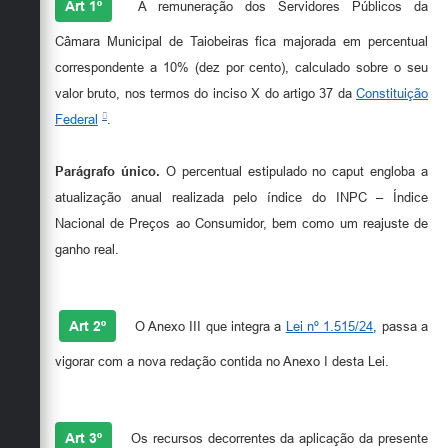
Secretarias
Art 1º
A remuneração dos Servidores Públicos da
Câmara Municipal de Taiobeiras fica majorada em percentual
correspondente a 10% (dez por cento), calculado sobre o seu
valor bruto, nos termos do inciso X do artigo 37 da
Constituição
Federal
.
Parágrafo único.
O percentual estipulado no caput engloba a
atualização anual realizada pelo índice do INPC – Índice
Nacional de Preços ao Consumidor, bem como um reajuste de
ganho real.
Art 2º
O Anexo III que integra a
Lei nº 1.515/24
, passa a
vigorar com a nova redação contida no Anexo I desta Lei.
Art 3º
Os recursos decorrentes da aplicação da presente