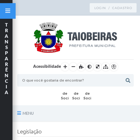
LOGIN / CADASTRO
T
R
A
N
S
P
A
R
Acessibilidade
Ê
N
C
I
A
MENU
Principal
Legislação
TRANSPARÊNCIA