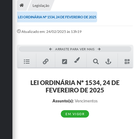
Legislação
Publicações
LEI ORDINÁRIA Nº 1534, 24 DE FEVEREIRO DE 2025
A Prefeitura
Atualizado em: 24/02/2025 às 13h19
A Nossa Cidade
Mapa do Site
ARRASTE PARA VER MAIS
Ouvidoria
SIC
LEI ORDINÁRIA Nº 1534, 24 DE
Legislação
FEVEREIRO DE 2025
Notícias
Assunto(s):
Vencimentos
Formulários
EM VIGOR
Conselho Tutelar.
Carta de Serviços