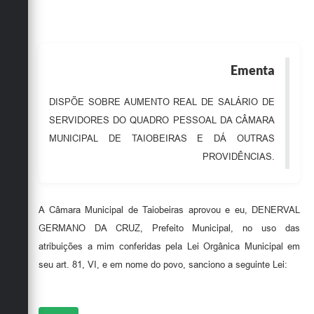
Obras
Emprega
Ementa
Agenda
Galeria de Fotos
DISPÕE SOBRE AUMENTO REAL DE SALÁRIO DE
SERVIDORES DO QUADRO PESSOAL DA CÂMARA
Galeria de Vídeos
MUNICIPAL DE TAIOBEIRAS E DÁ OUTRAS
Serviços Online
PROVIDÊNCIAS.
Enquete
Links
A Câmara Municipal de Taiobeiras aprovou e eu, DENERVAL
GERMANO DA CRUZ, Prefeito Municipal, no uso das
Telefones Úteis
atribuições a mim conferidas pela Lei Orgânica Municipal em
Contato
seu art. 81, VI, e em nome do povo, sanciono a seguinte Lei:
Sala M. do Empreendedor