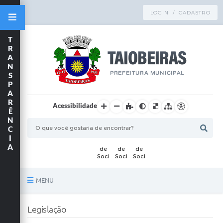
LOGIN / CADASTRO
T
R
A
N
S
P
A
R
Acessibilidade
Ê
N
C
I
A
MENU
Principal
Legislação
TRANSPARÊNCIA