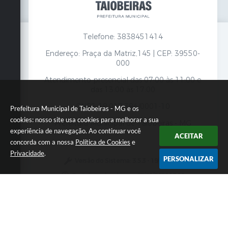
Telefone: 3838451414
Endereço: Praça da Matriz,145 | CEP: 39550-
000
Atendimento presencial das 07:00 às 11:00 e
das 13:00 às 17:00
CNPJ: 18.017.384/0001-10
Prefeitura Municipal de Taiobeiras - MG e os
cookies: nosso site usa cookies para melhorar a sua
Prefeitura Municipal de Taiobeiras - MG
experiência de navegação. Ao continuar você
ACEITAR
concorda com a nossa
Política de Cookies
e
Privacidade
.
PERSONALIZAR
Versão do Sistema:
3.5.3 - 19/06/2026
Portal atualizado em:
07/08/2026 12:00
Dados Abertos
Copyright Instar - 2006-2026. Todos os direitos