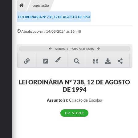
Legislação
Publicações
LEI ORDINÁRIA Nº 738, 12 DE AGOSTO DE 1994
A Prefeitura
Atualizado em: 14/08/2024 às 16h48
A Nossa Cidade
Mapa do Site
ARRASTE PARA VER MAIS
Ouvidoria
SIC
LEI ORDINÁRIA Nº 738, 12 DE AGOSTO
Legislação
DE 1994
Notícias
Assunto(s):
Criação de Escolas
Formulários
EM VIGOR
Conselho Tutelar.
Carta de Serviços