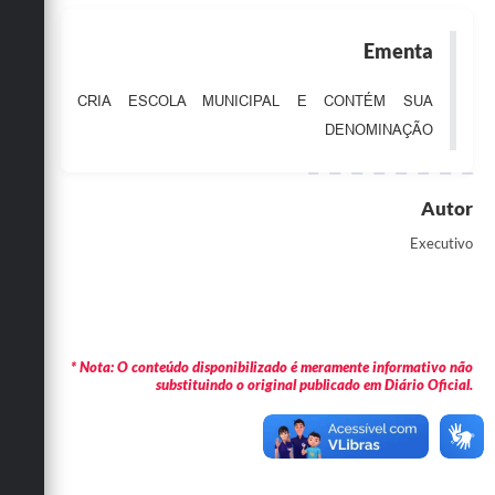
Obras
Ementa
Emprega
CRIA ESCOLA MUNICIPAL E CONTÉM SUA
Agenda
DENOMINAÇÃO
Galeria de Fotos
Galeria de Vídeos
Autor
Serviços Online
Executivo
Enquete
Links
* Nota: O conteúdo disponibilizado é meramente informativo não
Telefones Úteis
substituindo o original publicado em Diário Oficial.
Contato
Sala M. do Empreendedor