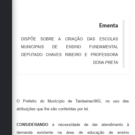
Obras
Emprega
Ementa
Agenda
DISPÕE SOBRE A CRIAÇÃO DAS ESCOLAS
Galeria de Fotos
MUNICIPAIS DE ENSINO FUNDAMENTAL
Galeria de Vídeos
DEPUTADO CHAVES RIBEIRO E PROFESSORA
DONA PRETA
Serviços Online
Enquete
Links
Telefones Úteis
O Prefeito do Município de Taiobeiras/MG, no uso das
atribuições que lhe são conferidas por lei.
Contato
Sala M. do Empreendedor
CONSIDERANDO
a necessidade de dar atendimento à
demanda existente na área de educação de ensino