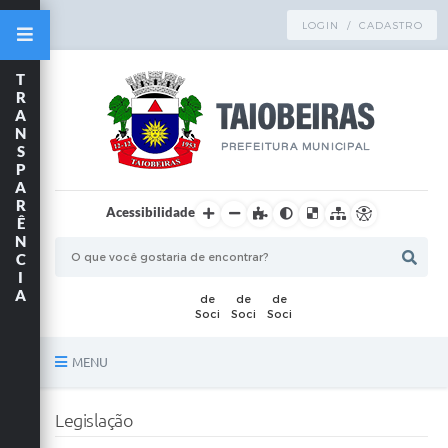
LOGIN / CADASTRO
T
R
A
N
S
P
A
R
Acessibilidade
Ê
N
C
I
A
MENU
Principal
Legislação
TRANSPARÊNCIA