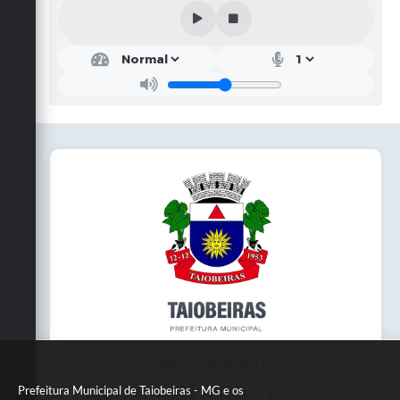
Telefone: 3838451414
Prefeitura Municipal de Taiobeiras - MG e os
Endereço: Praça da Matriz,145 | CEP: 39550-