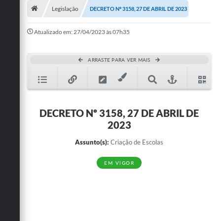
Legislação
DECRETO Nº 3158, 27 DE ABRIL DE 2023
Publicações
Atualizado em: 27/04/2023 às 07h35
A Prefeitura
A Nossa Cidade
ARRASTE PARA VER MAIS
Mapa do Site
Ouvidoria
DECRETO Nº 3158, 27 DE ABRIL DE
SIC
2023
Legislação
Assunto(s):
Criação de Escolas
Notícias
EM VIGOR
Formulários
Conselho Tutelar.
Carta de Serviços