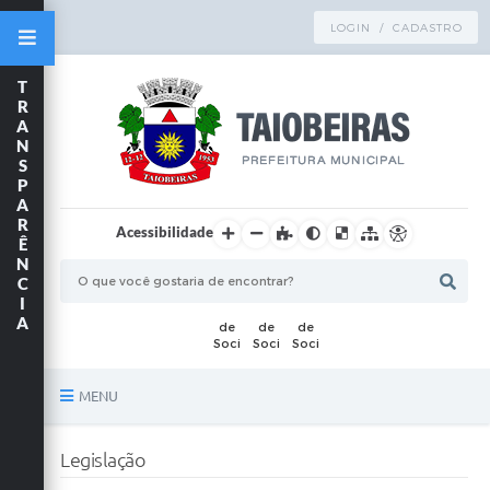
LOGIN / CADASTRO
T
R
A
N
S
P
A
R
Acessibilidade
Ê
N
C
I
A
MENU
Principal
Legislação
TRANSPARÊNCIA