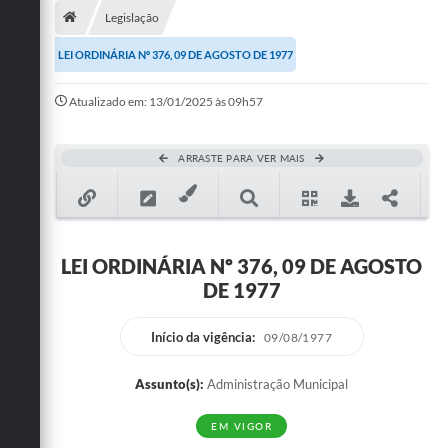
Legislação
Publicações
LEI ORDINÁRIA Nº 376, 09 DE AGOSTO DE 1977
A Prefeitura
Atualizado em: 13/01/2025 às 09h57
A Nossa Cidade
Mapa do Site
ARRASTE PARA VER MAIS
Ouvidoria
SIC
LEI ORDINÁRIA Nº 376, 09 DE AGOSTO
Legislação
DE 1977
Notícias
Início da vigência:
09/08/1977
Formulários
Assunto(s):
Administração Municipal
Conselho Tutelar.
EM VIGOR
Carta de Serviços