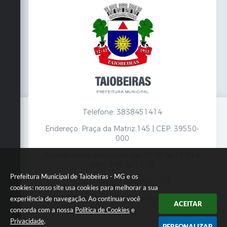
Telefone: 3838451414
Endereço: Praça da Matriz,145 | CEP: 39550-
000
Atendimento presencial das 07:00 às 11:00 e
das 13:00 às 17:00
Prefeitura Municipal de Taiobeiras - MG e os
CNPJ: 18.017.384/0001-10
cookies: nosso site usa cookies para melhorar a sua
Prefeitura Municipal de Taiobeiras - MG
experiência de navegação. Ao continuar você
ACEITAR
concorda com a nossa
Política de Cookies
e
Privacidade
.
PERSONALIZAR