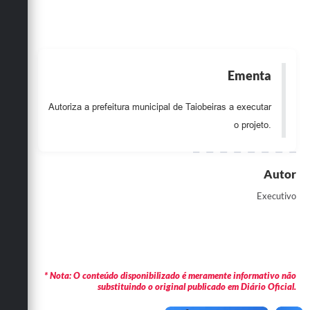
Obras
Emprega
Agenda
Ementa
Galeria de Fotos
Autoriza a prefeitura municipal de Taiobeiras a executar
Galeria de Vídeos
o projeto.
Serviços Online
Autor
Enquete
Executivo
Links
Telefones Úteis
Contato
* Nota: O conteúdo disponibilizado é meramente informativo não
Sala M. do Empreendedor
substituindo o original publicado em Diário Oficial.