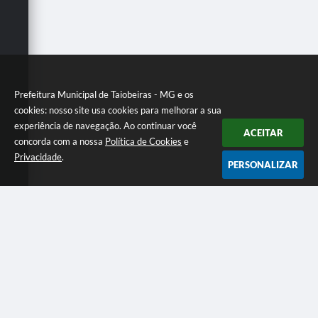
Secretarias
Prefeitura Municipal de Taiobeiras - MG e os
cookies: nosso site usa cookies para melhorar a sua
experiência de navegação. Ao continuar você
ACEITAR
concorda com a nossa
Política de Cookies
e
Privacidade
.
PERSONALIZAR