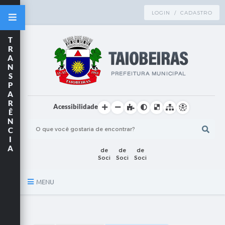
LOGIN / CADASTRO
T
R
A
N
S
P
A
R
Acessibilidade
Ê
N
C
I
A
MENU
Principal
TRANSPARÊNCIA