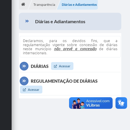
Transparência
Diárias e Adiantamentos
Publicações
Diárias e Adiantamentos
A Prefeitura
A Nossa Cidade
Declaramos, para os devidos fins, que a
regulamentação vigente sobre concessão de diárias
Mapa do Site
neste município
não prevê a concessão
de diárias
internacionais.
Ouvidoria
DIÁRIAS
Acessar
SIC
Legislação
REGULAMENTAÇÃO DE DIÁRIAS
Acessar
Notícias
Formulários
Conselho Tutelar.
Carta de Serviços