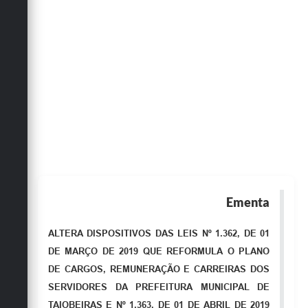
Obras
Emprega
Agenda
Galeria de Fotos
Galeria de Vídeos
Serviços Online
Enquete
Ementa
Links
Telefones Úteis
ALTERA DISPOSITIVOS DAS LEIS Nº 1.362, DE 01
DE MARÇO DE 2019 QUE REFORMULA O PLANO
Contato
DE CARGOS, REMUNERAÇÃO E CARREIRAS DOS
Sala M. do Empreendedor
SERVIDORES DA PREFEITURA MUNICIPAL DE
TAIOBEIRAS E Nº 1.363, DE 01 DE ABRIL DE 2019