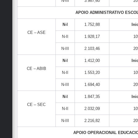
N-III
3.987,60
2
APOIO ADMINISTRATIVO ESCO
N-I
1.752,88
Ini
CE – ASE
N-II
1.928,17
1
N-III
2.103,46
2
N-I
1.412,00
Ini
CE – ABIB
N-II
1.553,20
1
N-III
1.694,40
2
N-I
1.847,35
Ini
CE – SEC
N-II
2.032,09
1
N-III
2.216,82
2
APOIO OPERACIONAL EDUCACI