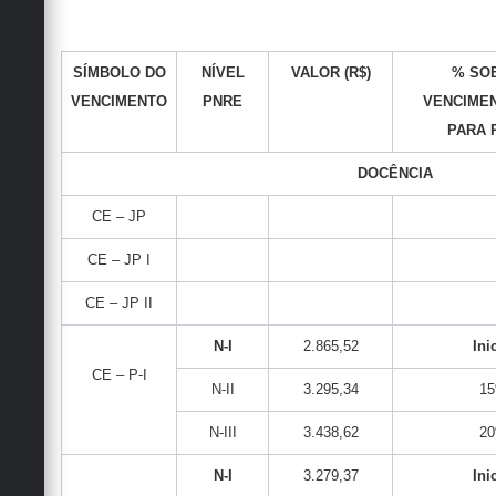
SÍMBOLO DO
NÍVEL
VALOR (R$)
% SO
VENCIMENTO
PNRE
VENCIME
PARA 
DOCÊNCIA
CE – JP
CE – JP I
CE – JP II
N-I
2.865,52
Ini
CE – P-I
N-II
3.295,34
1
N-III
3.438,62
2
N-I
3.279,37
Ini