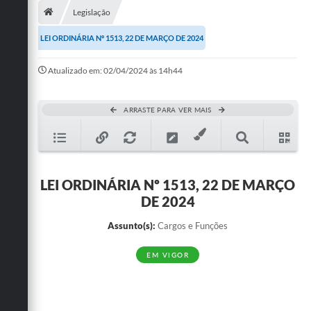
Legislação
Publicações
LEI ORDINÁRIA Nº 1513, 22 DE MARÇO DE 2024
A Prefeitura
Atualizado em: 02/04/2024 às 14h44
A Nossa Cidade
Mapa do Site
ARRASTE PARA VER MAIS
Ouvidoria
SIC
LEI ORDINÁRIA Nº 1513, 22 DE MARÇO
Legislação
DE 2024
Notícias
Assunto(s):
Cargos e Funções
Formulários
EM VIGOR
Conselho Tutelar.
Carta de Serviços