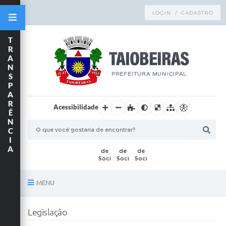
LOGIN / CADASTRO
T
R
A
N
S
P
A
R
Acessibilidade
Ê
N
C
I
A
MENU
Principal
Legislação
TRANSPARÊNCIA