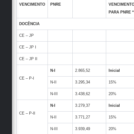
VENCIMENTO
PNRE
VENCIMENTO
PARA PNRE *
DOCÊNCIA
CE – JP
CE – JP I
CE – JP II
N-I
2.865,52
Inicial
CE – P-I
N-II
3.295,34
15%
N-III
3.438,62
20%
N-I
3.279,37
Inicial
CE – P-II
N-II
3.771,27
15%
N-III
3.939,49
20%