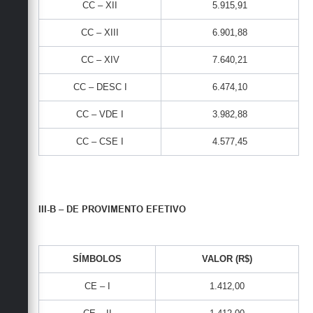
CC – XII
5.915,91
CC – XIII
6.901,88
CC – XIV
7.640,21
CC – DESC I
6.474,10
CC – VDE I
3.982,88
CC – CSE I
4.577,45
III-B – DE PROVIMENTO EFETIVO
SÍMBOLOS
VALOR (R$)
CE – I
1.412,00