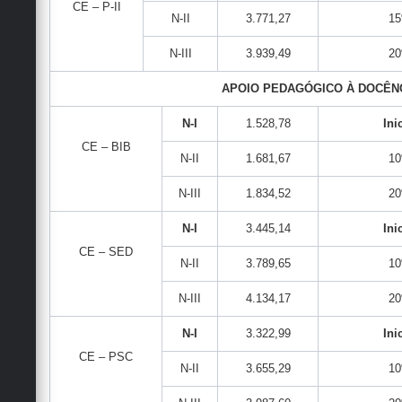
CE – P-II
N-II
3.771,27
1
N-III
3.939,49
2
APOIO PEDAGÓGICO À DOCÊN
N-I
1.528,78
Ini
CE – BIB
N-II
1.681,67
1
N-III
1.834,52
2
N-I
3.445,14
Ini
CE – SED
N-II
3.789,65
1
N-III
4.134,17
2
N-I
3.322,99
Ini
CE – PSC
N-II
3.655,29
1