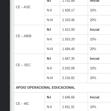
N-I
1.752,88
Inicial
CE – ASE
N-II
1.928,17
10%
N-III
2.103,46
20%
N-I
1.412,00
Inicial
CE – ABIB
N-II
1.553,20
10%
N-III
1.694,40
20%
N-I
1.847,35
Inicial
CE – SEC
N-II
2.032,09
10%
N-III
2.216,82
20%
APOIO OPERACIONAL EDUCACIONAL
N-I
1.646,66
Inicial
CE – MC
N-II
1.811,32
10%