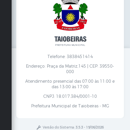
Telefone: 3838451414
Endereço: Praça da Matriz,145 | CEP: 39550-
000
Atendimento presencial das 07:00 às 11:00 e
das 13:00 às 17:00
CNPJ: 18.017.384/0001-10
Prefeitura Municipal de Taiobeiras - MG
Versão do Sistema:
3.5.3 - 19/06/2026