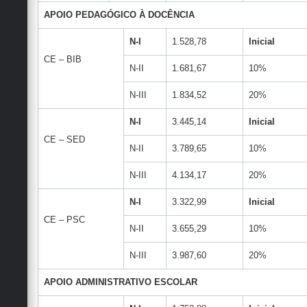
APOIO PEDAGÓGICO À DOCÊNCIA
N-I
1.528,78
Inicial
CE – BIB
N-II
1.681,67
10%
N-III
1.834,52
20%
N-I
3.445,14
Inicial
CE – SED
N-II
3.789,65
10%
N-III
4.134,17
20%
N-I
3.322,99
Inicial
CE – PSC
N-II
3.655,29
10%
N-III
3.987,60
20%
APOIO ADMINISTRATIVO ESCOLAR