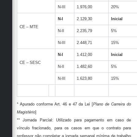
N-III
1.976,00
20%
N-I
2.129,30
Inicial
CE – MTE
N-II
2.235,79
5%
N-III
2.448,71
15%
N-I
1.412,00
Inicial
CE – SESC
N-II
1.482,60
5%
N-III
1.623,80
15%
* Apurado conforme Art. 46 e 47 da Lei [
Plano de Carreira do
Magistério
]
** Jornada Parcial: Utilizado para pagamento em caso de
vínculo fracionado, para os casos em que o contrato para
professor não completar a jornada semanal mínima de trabalho