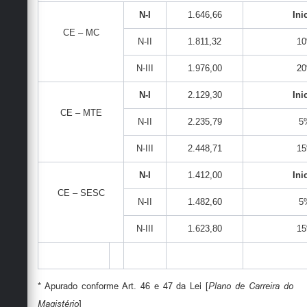
N-I
1.646,66
Ini
CE – MC
N-II
1.811,32
1
N-III
1.976,00
2
N-I
2.129,30
Ini
CE – MTE
N-II
2.235,79
5
N-III
2.448,71
1
N-I
1.412,00
Ini
CE – SESC
N-II
1.482,60
5
N-III
1.623,80
1
* Apurado conforme Art. 46 e 47 da Lei [
Plano de Carreira do
Magistério
]