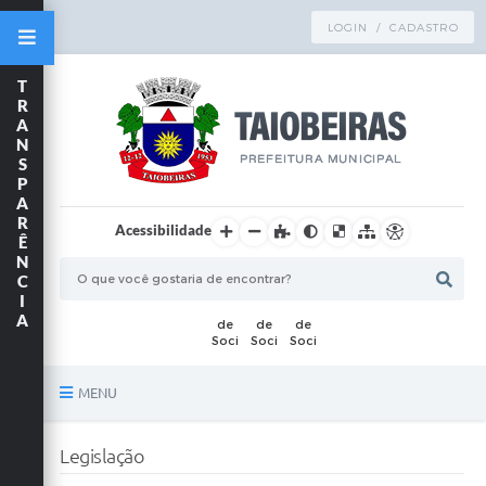
LOGIN / CADASTRO
T
R
A
N
S
P
A
R
Acessibilidade
Ê
N
C
I
A
MENU
Principal
Legislação
TRANSPARÊNCIA