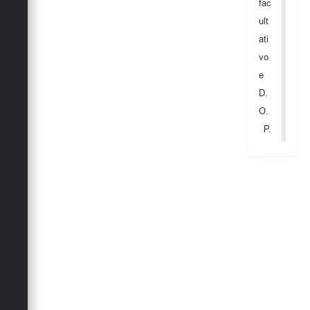
Secretarias
fac
ult
ati
vo
e
D.
O.
P.