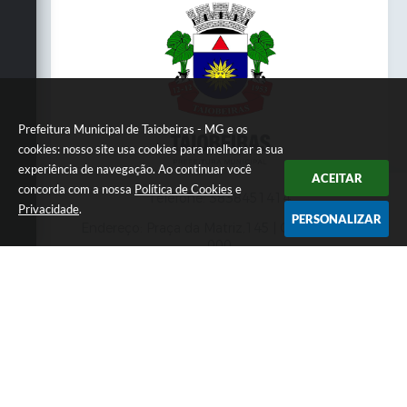
Prefeitura Municipal de Taiobeiras - MG e os
cookies: nosso site usa cookies para melhorar a sua
experiência de navegação. Ao continuar você
ACEITAR
concorda com a nossa
Política de Cookies
e
Telefone: 3838451414
Privacidade
.
PERSONALIZAR
Endereço: Praça da Matriz,145 | CEP: 39550-
000
Atendimento presencial das 07:00 às 11:00 e
das 13:00 às 17:00
CNPJ: 18.017.384/0001-10
Prefeitura Municipal de Taiobeiras - MG