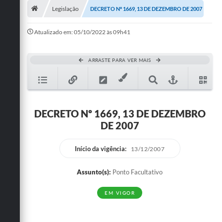
Legislação
DECRETO Nº 1669, 13 DE DEZEMBRO DE 2007
Publicações
Atualizado em: 05/10/2022 às 09h41
A Prefeitura
A Nossa Cidade
ARRASTE PARA VER MAIS
Mapa do Site
Ouvidoria
DECRETO Nº 1669, 13 DE DEZEMBRO
SIC
DE 2007
Legislação
Início da vigência:
13/12/2007
Notícias
Assunto(s):
Ponto Facultativo
Formulários
EM VIGOR
Conselho Tutelar.
Carta de Serviços