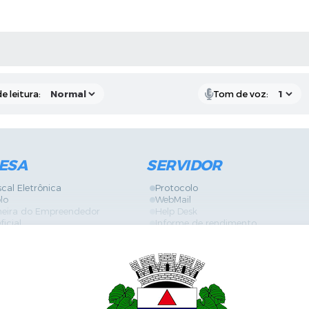
RAS MÍDIAS
e leitura:
Tom de voz:
ESA
SERVIDOR
scal Eletrônica
Protocolo
lo
WebMail
neira do Empreendedor
Help Desk
ficial
Informe de rendimento
es
Contracheque
Formulários
 de Localização
GPI
ões
Diário Oficial
s Online
Fale com RH
ia Sanitária
SGDI - Sistema de Gerência de De
Concurso Público e Processo Seleti