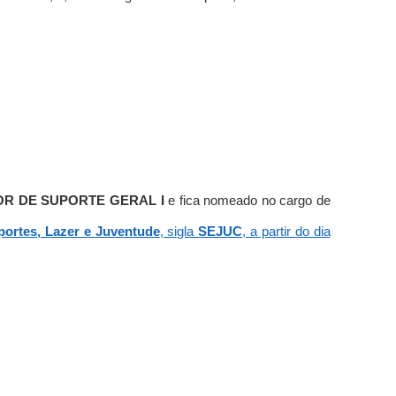
R DE SUPORTE GERAL I
e fica nomeado no cargo de
sportes, Lazer e Juventude
, sigla
SEJUC
, a partir do dia