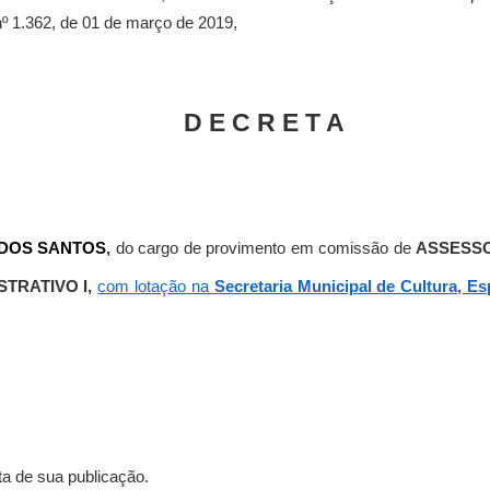
nº 1.362, de 01 de março de 2019,
D E C R E T A
 DOS SANTOS
,
do cargo de provimento em comissão de
ASSESSO
TRATIVO I,
com lotação na
Secretaria Municipal de Cultura, E
ta de sua publicação.