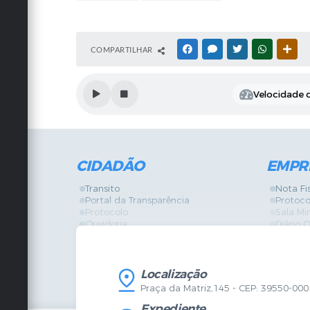
COMPARTILHAR
FACEBOOK
MESSENGER
TWITTER
WHATSAPP
OUT
Velocidade d
CIDADÃO
EMPR
Transito
Nota Fi
Portal da Transparência
Protoco
Protocolo
Sala Mi
Ouvidoria
Diário O
Vigilância Sanitária
Certidõ
SIC
IPTU
IPTU
Licença
Legislação
Licitaç
Localização
Diário Oficial
Serviço
Praça da Matriz,145 - CEP: 39550-000
Mapa do Site
Vigilânc
Certidões
SIC
Expediente