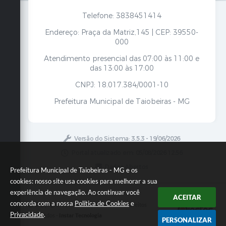
Telefone: 3838451414
Endereço: Praça da Matriz,145 | CEP: 39550-
000
Atendimento presencial das 07:00 às 11:00 e
das 13:00 às 17:00
CNPJ: 18.017.384/0001-10
Prefeitura Municipal de Taiobeiras - MG
Versão do Sistema:
3.5.3 - 19/06/2026
Portal atualizado em:
05/08/2026 12:56
Dados Abertos
Prefeitura Municipal de Taiobeiras - MG e os
cookies: nosso site usa cookies para melhorar a sua
experiência de navegação. Ao continuar você
ACEITAR
concorda com a nossa
Política de Cookies
e
Copyright Instar - 2006-2026. Todos os direitos
Privacidade
.
reservados -
Instar Tecnologia
PERSONALIZAR