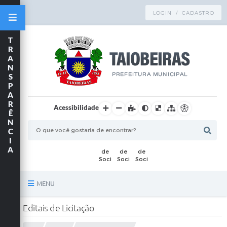
LOGIN / CADASTRO
T
R
A
N
S
P
A
R
Acessibilidade
Ê
N
C
I
A
MENU
Principal
Editais de Licitação
TRANSPARÊNCIA