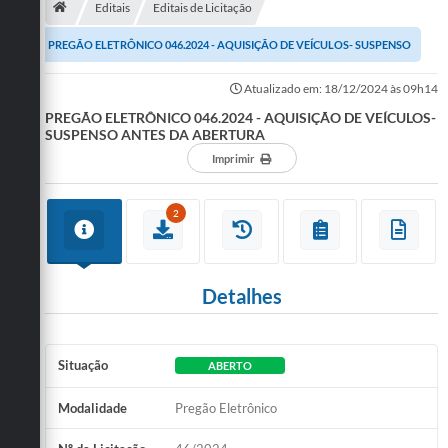
Editais
Editais de Licitação
Publicações
PREGÃO ELETRÔNICO 046.2024 - AQUISIÇÃO DE VEÍCULOS- SUSPENSO
A Prefeitura
ANTES DA ABERTURA
Atualizado em: 18/12/2024 às 09h14
PREGÃO ELETRÔNICO 046.2024 - AQUISIÇÃO DE VEÍCULOS-
A Nossa Cidade
SUSPENSO ANTES DA ABERTURA
Mapa do Site
Imprimir
Ouvidoria
2
SIC
Legislação
Detalhes
Notícias
Formulários
Situação
ABERTO
Conselho Tutelar.
Modalidade
Pregão Eletrônico
Carta de Serviços