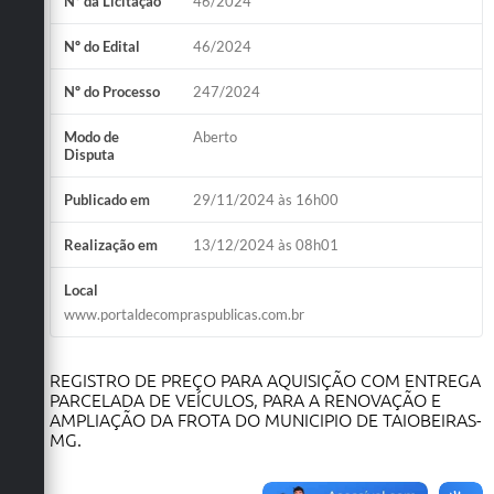
Nº da Licitação
46/2024
Obras
Nº do Edital
46/2024
Emprega
Nº do Processo
247/2024
Agenda
Modo de
Aberto
Galeria de Fotos
Disputa
Galeria de Vídeos
Publicado em
29/11/2024 às 16h00
Serviços Online
Realização em
13/12/2024 às 08h01
Enquete
Local
www.portaldecompraspublicas.com.br
Links
Telefones Úteis
REGISTRO DE PREÇO PARA AQUISIÇÃO COM ENTREGA
PARCELADA DE VEÍCULOS, PARA A RENOVAÇÃO E
Contato
AMPLIAÇÃO DA FROTA DO MUNICIPIO DE TAIOBEIRAS-
MG.
Sala M. do Empreendedor