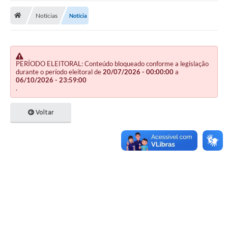
Notícias
Notícia
Publicações
A Prefeitura
A Nossa Cidade
PERÍODO ELEITORAL: Conteúdo bloqueado conforme a legislação
durante o período eleitoral de
20/07/2026 - 00:00:00
a
Mapa do Site
06/10/2026 - 23:59:00
.
Ouvidoria
Voltar
SIC
Legislação
Notícias
Formulários
Conselho Tutelar.
Carta de Serviços