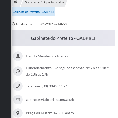
Secretarias / Departamentos
Publicações
Gabinete do Prefeito - GABPREF
A Prefeitura
Atualizado em: 05/05/2026 às 14h53
A Nossa Cidade
Gabinete do Prefeito - GABPREF
Mapa do Site
Ouvidoria
Danilo Mendes Rodrigues
SIC
Funcionamento: De segunda a sexta, de 7h às 11h e
Legislação
de 13h às 17h
Notícias
Telefone: (38) 3845-1157
Formulários
gabinete@taiobeiras.mg.gov.br
Conselho Tutelar.
Praça da Matriz, 145 - Centro
Carta de Serviços