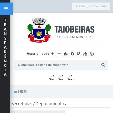
LOGIN / CADASTRO
T
R
A
N
S
P
A
R
Acessibilidade
Ê
N
C
I
A
MENU
Principal
Secretarias / Departamentos
TRANSPARÊNCIA