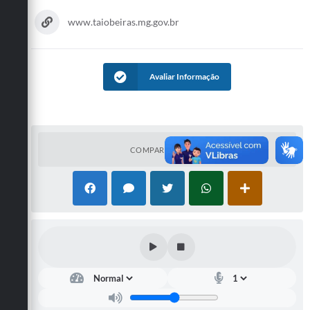
Obras
www.taiobeiras.mg.gov.br
Emprega
Agenda
Avaliar Informação
Galeria de Fotos
Galeria de Vídeos
Serviços Online
COMPARTILHAR
Enquete
Links
Telefones Úteis
Contato
Sala M. do Empreendedor