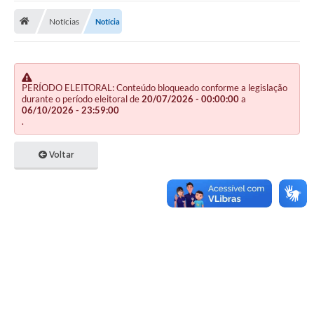
Notícias
Notícia
Publicações
A Prefeitura
A Nossa Cidade
PERÍODO ELEITORAL: Conteúdo bloqueado conforme a legislação
durante o período eleitoral de
20/07/2026 - 00:00:00
a
Mapa do Site
06/10/2026 - 23:59:00
.
Ouvidoria
Voltar
SIC
Legislação
Notícias
Formulários
Conselho Tutelar.
Carta de Serviços