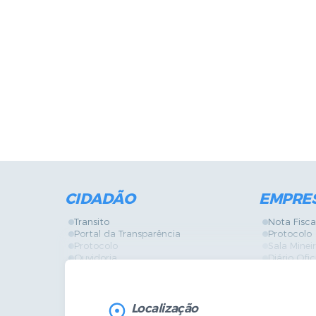
CIDADÃO
EMPRE
Transito
Nota Fisca
Portal da Transparência
Protocolo
Protocolo
Sala Mine
Ouvidoria
Diário Ofic
Vigilância Sanitária
Certidões
SIC
IPTU
IPTU
Licença de
Legislação
Licitações
Localização