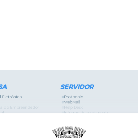
SA
SERVIDOR
l Eletrônica
Protocolo
WebMail
ira do Empreendedor
Help Desk
ial
Informe de rendimento
Contracheque
Formulários
 Localização
GPI
Diário Oficial