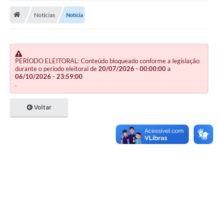
Notícias
Notícia
Publicações
A Prefeitura
A Nossa Cidade
PERÍODO ELEITORAL: Conteúdo bloqueado conforme a legislação
durante o período eleitoral de
20/07/2026 - 00:00:00
a
Mapa do Site
06/10/2026 - 23:59:00
.
Ouvidoria
Voltar
SIC
Legislação
Notícias
Formulários
Conselho Tutelar.
Carta de Serviços