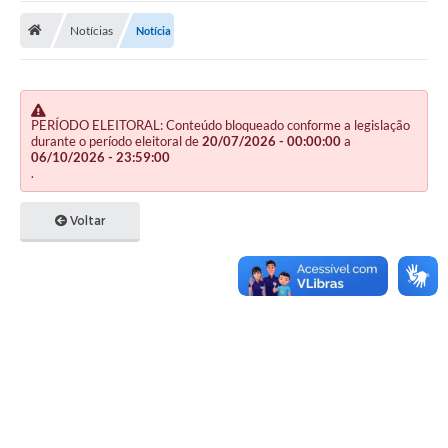
Notícias
Notícia
Publicações
A Prefeitura
A Nossa Cidade
PERÍODO ELEITORAL: Conteúdo bloqueado conforme a legislação
durante o período eleitoral de
20/07/2026 - 00:00:00
a
Mapa do Site
06/10/2026 - 23:59:00
.
Ouvidoria
Voltar
SIC
Legislação
Notícias
Formulários
Conselho Tutelar.
Carta de Serviços