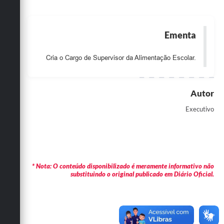
Obras
Emprega
Ementa
Agenda
Cria o Cargo de Supervisor da Alimentação Escolar.
Galeria de Fotos
Galeria de Vídeos
Autor
Serviços Online
Executivo
Enquete
Links
* Nota: O conteúdo disponibilizado é meramente informativo não
Telefones Úteis
substituindo o original publicado em Diário Oficial.
Contato
Sala M. do Empreendedor