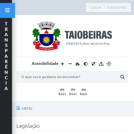
LOGIN / CADASTRO
T
R
A
N
S
P
A
R
Acessibilidade
Ê
N
C
I
A
MENU
Principal
Legislação
TRANSPARÊNCIA