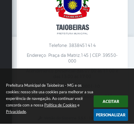
Telefone: 3838451414
Endereço: Praça da Matriz,145 | CEP: 39550-
000
Atendimento presencial das 07:00 às 11:00 e
das 13:00 às 17:00
Prefeitura Municipal de Taiobeiras - MG e os
CNPJ: 18.017.384/0001-10
cookies: nosso site usa cookies para melhorar a sua
Prefeitura Municipal de Taiobeiras - MG
experiência de navegação. Ao continuar você
ACEITAR
concorda com a nossa
Política de Cookies
e
Privacidade
.
PERSONALIZAR
Versão do Sistema:
3.5.3 - 19/06/2026
Portal atualizado em:
07/08/2026 12:00