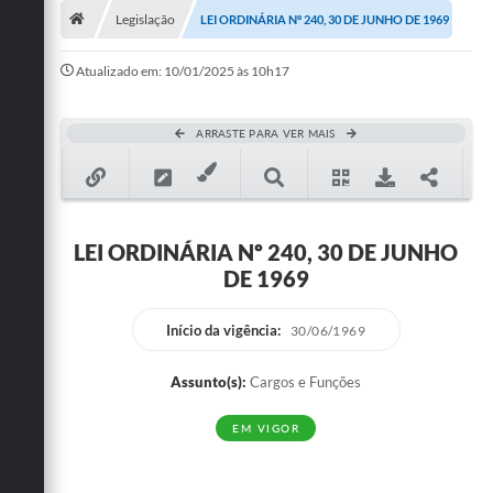
Legislação
LEI ORDINÁRIA Nº 240, 30 DE JUNHO DE 1969
Publicações
Atualizado em: 10/01/2025 às 10h17
A Prefeitura
A Nossa Cidade
ARRASTE PARA VER MAIS
Mapa do Site
Ouvidoria
LEI ORDINÁRIA Nº 240, 30 DE JUNHO
SIC
DE 1969
Legislação
Início da vigência:
30/06/1969
Notícias
Assunto(s):
Cargos e Funções
Formulários
EM VIGOR
Conselho Tutelar.
Carta de Serviços