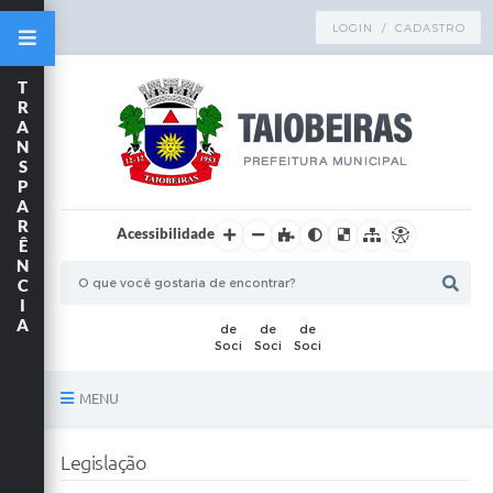
LOGIN / CADASTRO
T
R
A
N
S
P
A
R
Acessibilidade
Ê
N
C
I
A
MENU
Principal
Legislação
TRANSPARÊNCIA