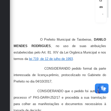
ci
as
.
O Prefeito Municipal de Taiobeiras,
DANILO
MENDES RODRIGUES
, no uso de suas atribuições
estabelecidas pelo Art. 81. XIV da Lei Orgânica Municipal e nos
termos da
lei 719, de 12 de julho de 1993
.
CONSIDERANDO pedido formal da parte
interessada de licença-prêmio, protocolizado no Gabinete do
Prefeito no dia 04/10/2017;
CONSIDERANDO que o pedido foi autuado no
processo nº PAS-DARH-252/17 e procedida a sua tramitação
para colher as manifestações e documentos necessários à
tomada de decisão;