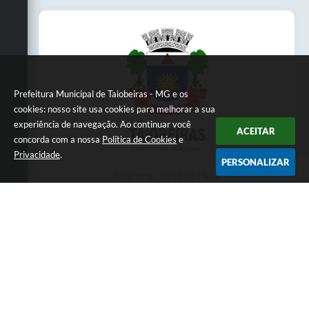
Prefeitura Municipal de Taiobeiras - MG e os
cookies: nosso site usa cookies para melhorar a sua
experiência de navegação. Ao continuar você
ACEITAR
concorda com a nossa
Política de Cookies
e
Privacidade
.
PERSONALIZAR
Telefone: 3838451414
Endereço: Praça da Matriz,145 | CEP: 39550-
000
Atendimento presencial das 07:00 às 11:00 e
das 13:00 às 17:00
CNPJ: 18.017.384/0001-10
Prefeitura Municipal de Taiobeiras - MG