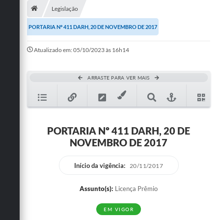
Legislação
Publicações
PORTARIA Nº 411 DARH, 20 DE NOVEMBRO DE 2017
A Prefeitura
Atualizado em: 05/10/2023 às 16h14
A Nossa Cidade
Mapa do Site
ARRASTE PARA VER MAIS
Ouvidoria
SIC
PORTARIA Nº 411 DARH, 20 DE
Legislação
NOVEMBRO DE 2017
Notícias
Início da vigência:
20/11/2017
Formulários
Assunto(s):
Licença Prêmio
Conselho Tutelar.
EM VIGOR
Carta de Serviços