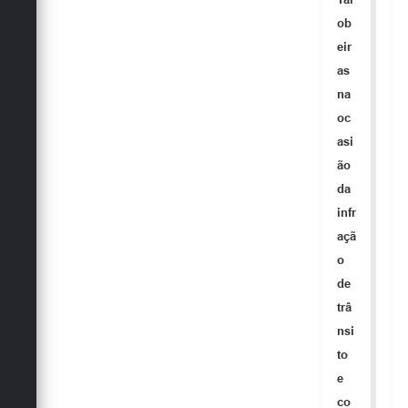
ob
eir
as
na
oc
asi
ão
da
infr
açã
o
de
trâ
nsi
to
e
co