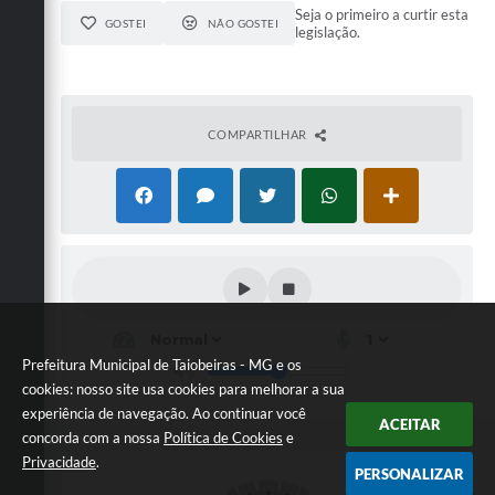
Seja o primeiro a curtir esta
GOSTEI
NÃO GOSTEI
legislação.
COMPARTILHAR
Prefeitura Municipal de Taiobeiras - MG e os
cookies: nosso site usa cookies para melhorar a sua
experiência de navegação. Ao continuar você
ACEITAR
concorda com a nossa
Política de Cookies
e
Privacidade
.
PERSONALIZAR