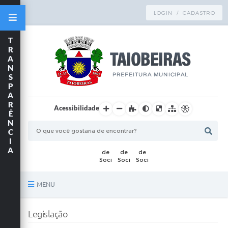
LOGIN / CADASTRO
T
R
A
N
S
P
A
R
Acessibilidade
Ê
N
C
I
A
MENU
Principal
Legislação
TRANSPARÊNCIA