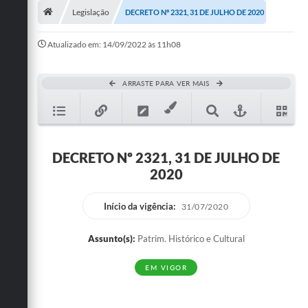
Legislação
DECRETO Nº 2321, 31 DE JULHO DE 2020
Publicações
Atualizado em: 14/09/2022 às 11h08
A Prefeitura
A Nossa Cidade
ARRASTE PARA VER MAIS
Mapa do Site
Ouvidoria
DECRETO Nº 2321, 31 DE JULHO DE
SIC
2020
Legislação
Início da vigência:
31/07/2020
Notícias
Assunto(s):
Patrim. Histórico e Cultural
Formulários
EM VIGOR
Conselho Tutelar.
Carta de Serviços