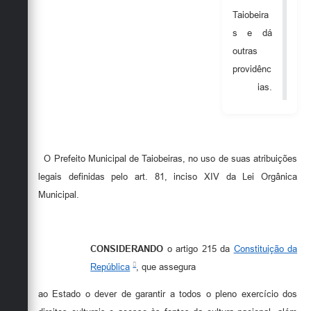
Secretarias
Taiobeira
s e dá
outras
providênc
ias.
O Prefeito Municipal de Taiobeiras, no uso de suas atribuições
legais definidas pelo art. 81, inciso XIV da Lei Orgânica
Municipal.
CONSIDERANDO
o artigo 215 da
Constituição da
República
, que assegura
ao Estado o dever de garantir a todos o pleno exercício dos